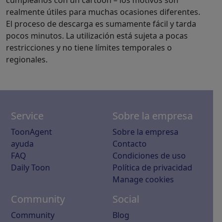
cumpleaños con un cartoon – los motivos son
realmente útiles para muchas ocasiones diferentes.
El proceso de descarga es sumamente fácil y tarda
pocos minutos. La utilización está sujeta a pocas
restricciones y no tiene límites temporales o
regionales.
Service
Sobre la empresa
ToonAgent
Sobre la empresa
ayuda
Contacto
FAQ
Condiciones de uso
Daily Toon
Política de privacidad
Manage cookies
Community
Social
Community
Blog