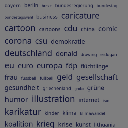
berlin
bayern
bundesregierung
bundestag
brexit
caricature
business
bundestagswahl
cartoon
cdu
comic
china
cartoons
corona
csu
demokratie
deutschland
donald
drawing
erdogan
eu
europa
fdp
euro
flüchtlinge
geld
gesellschaft
frau
fußball
fussball
gesundheit
grüne
griechenland
groko
illustration
humor
internet
iran
karikatur
klima
kinder
klimawandel
krieg
koalition
krise
kunst
lithuania