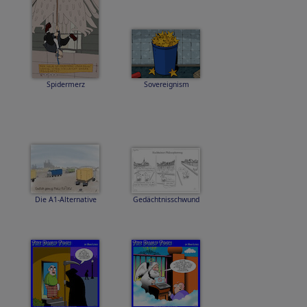
Spidermerz
Sovereignism
Die A1-Alternative
Gedächtnisschwund