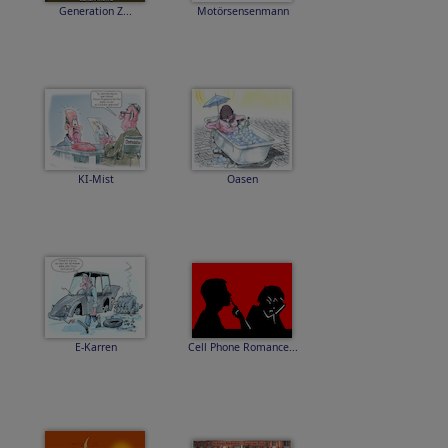
Generation Z...
Motörsensenmann
KI-Mist
Oasen
E-Karren
Cell Phone Romance...