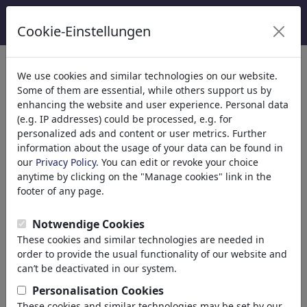
Cookie-Einstellungen
We use cookies and similar technologies on our website.
Some of them are essential, while others support us by
Enjoy the World
enhancing the website and user experience. Personal data
(e.g. IP addresses) could be processed, e.g. for
of Cartoons.
personalized ads and content or user metrics. Further
information about the usage of your data can be found in
our
Privacy Policy
. You can edit or revoke your choice
anytime by clicking on the "Manage cookies" link in the
footer of any page.
toonpool es la comunidad de cartoons y caricaturas
más grande del mundo con
413 970 dibujos
de 3
Notwendige Cookies
486 artistas de 120 países.
These cookies and similar technologies are needed in
order to provide the usual functionality of our website and
can’t be deactivated in our system.
Personalisation Cookies
These cookies and similar technologies may be set by our