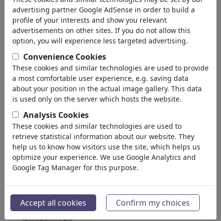
advertising partner Google AdSense in order to build a
FEATURED
MÁS
profile of your interests and show you relevant
advertisements on other sites. If you do not allow this
aleatorio
Ilustraciónes
Draw Me
Photo
option, you will experience less targeted advertising.
Convenience Cookies
These cookies and similar technologies are used to provide
a most comfortable user experience, e.g. saving data
about your position in the actual image gallery. This data
is used only on the server which hosts the website.
Analysis Cookies
Singularität
Sommerpause...
These cookies and similar technologies are used to
retrieve statistical information about our website. They
help us to know how visitors use the site, which helps us
optimize your experience. We use Google Analytics and
Google Tag Manager for this purpose.
Through the Lens of X
Neue Sparpläne...
Accept all cookies
Confirm my choices