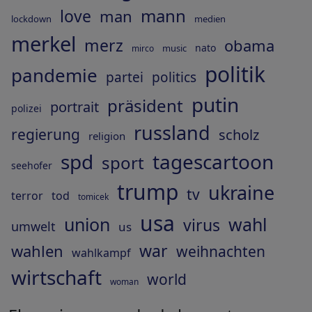
mann
love
man
lockdown
medien
merkel
merz
obama
nato
music
mirco
politik
pandemie
partei
politics
putin
präsident
portrait
polizei
russland
regierung
scholz
religion
spd
tagescartoon
sport
seehofer
trump
ukraine
tv
terror
tod
tomicek
usa
union
wahl
virus
umwelt
us
war
wahlen
weihnachten
wahlkampf
wirtschaft
world
woman