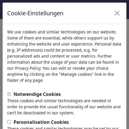
Cookie-Einstellungen
ayuda
>> FAQ
preguntas frecuentes
We use cookies and similar technologies on our website.
Some of them are essential, while others support us by
enhancing the website and user experience. Personal data
(e.g. IP addresses) could be processed, e.g. for
Todo lo que siempre quisiste saber
personalized ads and content or user metrics. Further
sobre
toonpool.com
information about the usage of your data can be found in
our
Privacy Policy
. You can edit or revoke your choice
anytime by clicking on the "Manage cookies" link in the
footer of any page.
Notwendige Cookies
general
These cookies and similar technologies are needed in
order to provide the usual functionality of our website and
can’t be deactivated in our system.
¿Qué es toonpool.com?
Personalisation Cookies
¿Qué es una viñeta?
These cookies and similar technologies may be set by our