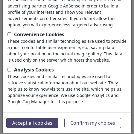
¿Qué son tags?
advertising partner Google AdSense in order to build a
¿Qué son favoritos?
profile of your interests and show you relevant
advertisements on other sites. If you do not allow this
¿Cuánto cuesta toonpool.com?
option, you will experience less targeted advertising.
Subir
Convenience Cookies
These cookies and similar technologies are used to provide
a most comfortable user experience, e.g. saving data
¿Cuántas viñetas puedo subir?
about your position in the actual image gallery. This data
¿Qué formatos puedo subir?
is used only on the server which hosts the website.
¿Qué formato máximo puede tener mi viñeta?
Analysis Cookies
¿Cómo puedo editar mis viñetas antes de la subida?
These cookies and similar technologies are used to
¿Cómo puedo cambiar todas las informaciones sobre
retrieve statistical information about our website. They
mi viñeta después de la subida?
help us to know how visitors use the site, which helps us
¿Puedo borrar mis viñetas posteriormente?
optimize your experience. We use Google Analytics and
¿Cómo puedo elegir que dibujo de mi galería es el
Google Tag Manager for this purpose.
destacado?
Registro
Accept all cookies
Confirm my choices