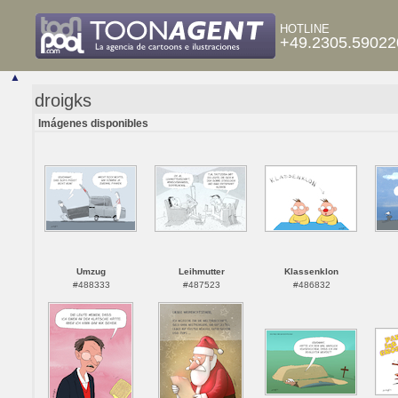
HOTLINE
+49.2305.59022
▲
droigks
Imágenes disponibles
Umzug
Leihmutter
Klassenklon
#488333
#487523
#486832