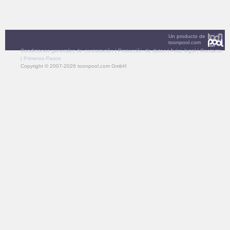
Un producto de
toonpool.com
Condiciones generales de contratación
|
Protección de datos
|
Aviso legal
|
Contacto
|
Primeros Pasos
Copyright © 2007-2026 toonpool.com GmbH