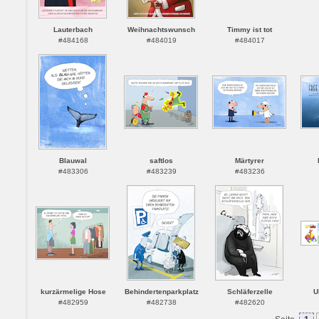
Lauterbach
Weihnachtswunsch
Timmy ist tot
#484168
#484019
#484017
Blauwal
saftlos
Märtyrer
#483306
#483239
#483236
kurzärmelige Hose
Behindertenparkplatz
Schläferzelle
U
#482959
#482738
#482620