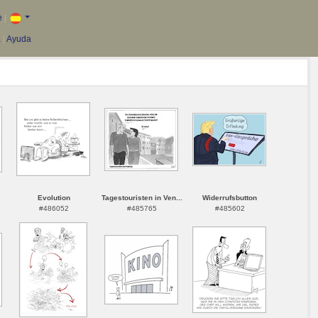
e
|
a
|
Ayuda
Evolution
Tagestouristen in Ven...
Widerrufsbutton
#486052
#485765
#485602