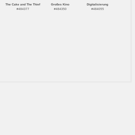
The Cake and The Thief
Großes Kino
Digitalisierung
#484377
#484350
#484055