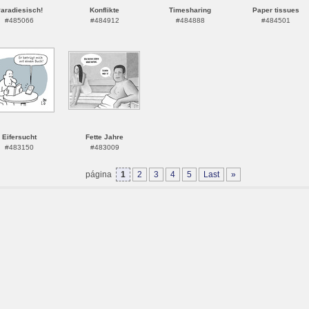
aradiesisch!
Konflikte
Timesharing
Paper tissues
#485066
#484912
#484888
#484501
Eifersucht
Fette Jahre
#483150
#483009
página
1
2
3
4
5
Last
»