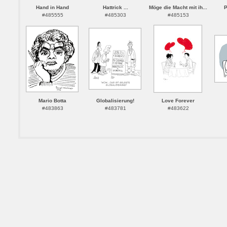
Hand in Hand
Hattrick ...
Möge die Macht mit ih...
P
#485555
#485303
#485153
Mario Botta
Globalisierung!
Love Forever
#483863
#483781
#483622