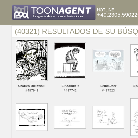
HOTLINE
+49.2305.59022
(40321) RESULTADOS DE SU BÚS
Charles Bukowski
Einsamkeit
Leihmutter
Spa
#487943
#487742
#487523