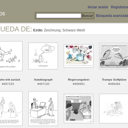
Iniciar sesión
|
Registrars
06
Búsqueda avanzad
QUEDA DE:
Estilo
: Zeichnung, Schwarz-Weiß
hn tritt zurück
Autobiograph
Regierungsbrei
Trumps Golfpläne
#487193
#487130
#486861
#486484