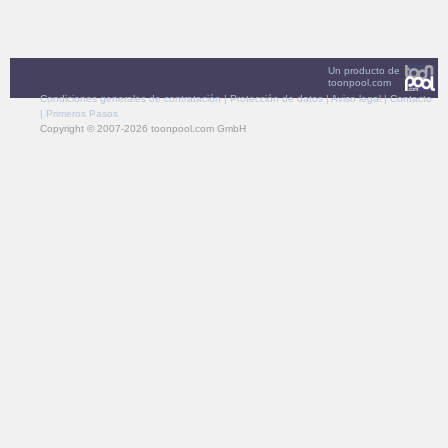
Un producto de
toonpool.com
Condiciones generales de contratación
|
Protección de datos
|
Aviso legal
|
Contacto
|
Primeros Pasos
Copyright © 2007-2026 toonpool.com GmbH