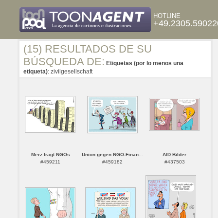
HOTLINE
+49.2305.59022
(15) RESULTADOS DE SU
BÚSQUEDA DE:
Etiquetas (por lo menos una
etiqueta)
: zivilgesellschaft
Merz fragt NGOs
Union gegen NGO-Finan...
AfD Bilder
#459211
#459182
#437503