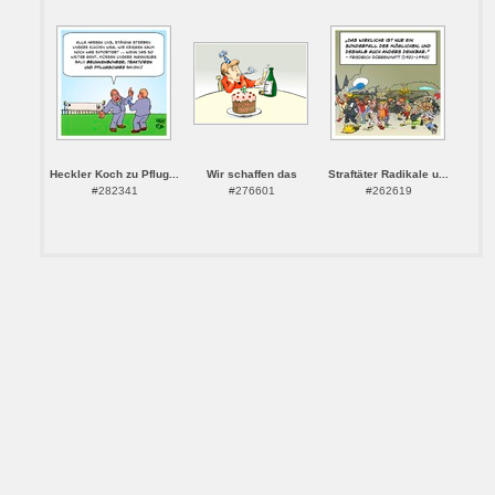
Heckler Koch zu Pflug...
Wir schaffen das
Straftäter Radikale u...
#282341
#276601
#262619