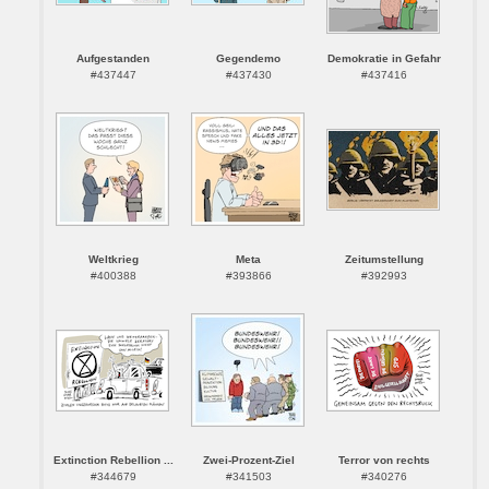
Aufgestanden
Gegendemo
Demokratie in Gefahr
#437447
#437430
#437416
Weltkrieg
Meta
Zeitumstellung
#400388
#393866
#392993
Extinction Rebellion ...
Zwei-Prozent-Ziel
Terror von rechts
#344679
#341503
#340276