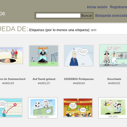
Iniciar sesión
|
Registrars
06
Búsqueda avanzad
UEDA DE:
Etiquetas (por lo menos una etiqueta)
: wm
ino im Sommerloch
Auf Sand gebaut
20260803-Trinkpause
Geschwür
#488165
#488125
#488040
#488030