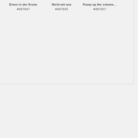
Einen in der Krone
Nicht mit uns
Pump up the volume...
#487847
#487845
#487837