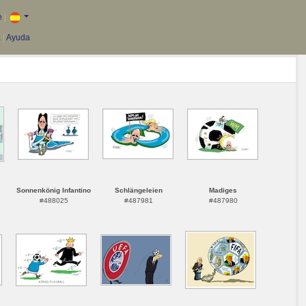
e
|
a
|
Ayuda
Sonnenkönig Infantino
Schlängeleien
Madiges
#488025
#487981
#487980