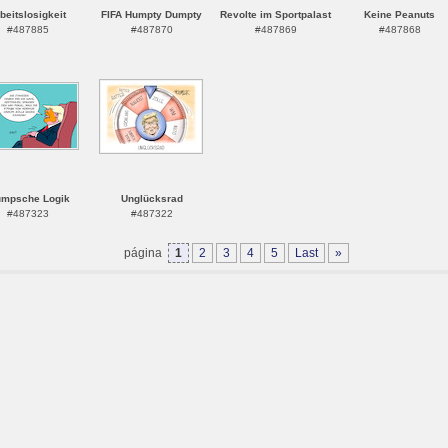
beitslosigkeit
FIFA Humpty Dumpty
Revolte im Sportpalast
Keine Peanuts
#487885
#487870
#487869
#487868
umpsche Logik
Unglücksrad
#487323
#487322
página
1
2
3
4
5
Last
»