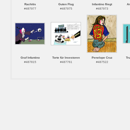
Rachitis
Guten Flug
Infantino fliegt
Ar
#487977
#487975
#487973
Graf Infantino
Torte für Investoren
Penelope Cruz
Tr
#487815
#487761
#487522