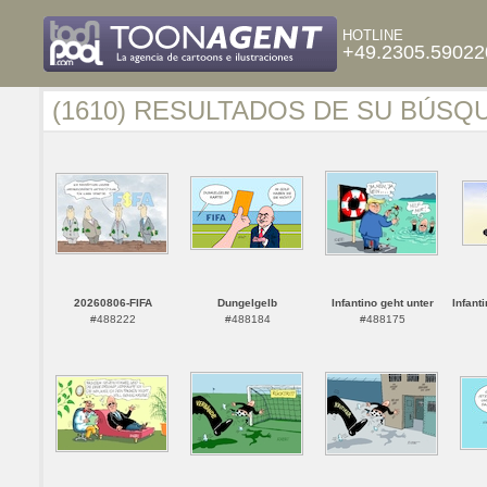
HOTLINE
+49.2305.59022
(1610) RESULTADOS DE SU BÚSQ
20260806-FIFA
Dungelgelb
Infantino geht unter
Infant
#488222
#488184
#488175