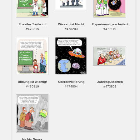
Fossiler Treibstoff
Wissen ist Macht
Experiment gescheitert
#479315
#478203
#477119
Bildung ist wichtig!
Überbevölkerung
Jahresgutachten
#476819
#474804
#473851
Nichts Neues