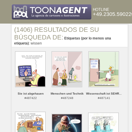
HOTLINE
+49.2305.59022
(1406) RESULTADOS DE SU
BÚSQUEDA DE:
Etiquetas (por lo menos una
etiqueta)
: wissen
Sie ist abgehauen
Menschen und Technik
Wissenschaft ist SEHR...
#487422
#487248
#487141