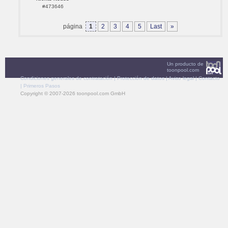
#473646
página
1
2
3
4
5
Last
»
Un producto de
toonpool.com
Condiciones generales de contratación
|
Protección de datos
|
Aviso legal
|
Contacto
|
Primeros Pasos
Copyright © 2007-2026 toonpool.com GmbH