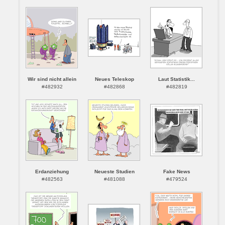
Wir sind nicht allein
Neues Teleskop
Laut Statistik...
#482932
#482868
#482819
Erdanziehung
Neueste Studien
Fake News
#482563
#481088
#479524