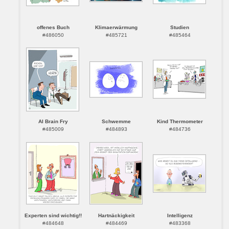
offenes Buch
Klimaerwärmung
Studien
#486050
#485721
#485464
AI Brain Fry
Schwemme
Kind Thermometer
#485009
#484893
#484736
Experten sind wichtig!!
Hartnäckigkeit
Intelligenz
#484648
#484469
#483368