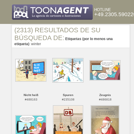
HOTLINE
+49.2305.59022
(2313) RESULTADOS DE SU
BÚSQUEDA DE:
Etiquetas (por lo menos una
etiqueta)
: winter
Nicht heiß
Spuren
Zeugnis
#488163
#235108
#486818