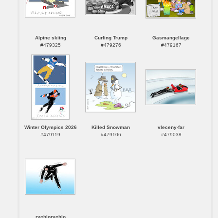
Alpine skiing
Curling Trump
Gasmangellage
#479325
#479276
#479167
Winter Olympics 2026
Killed Snowman
vleceny-far
#479119
#479106
#479038
rychlorychlo