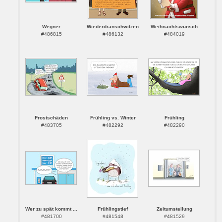
Wegner
Wiederdranschwitzen
Weihnachtswunsch
#486815
#486132
#484019
Frostschäden
Frühling vs. Winter
Frühling
#483705
#482292
#482290
Wer zu spät kommt ...
Frühlingstief
Zeitumstellung
#481700
#481548
#481529