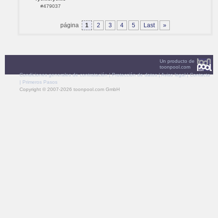
#479037
página
1
2
3
4
5
Last
»
Un producto de
toonpool.com
Condiciones generales de contratación
|
Protección de datos
|
Aviso legal
|
Contacto
|
Primeros Pasos
Copyright © 2007-2026 toonpool.com GmbH