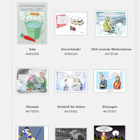
Sale
Eisverkäufer
USA erneute Winterstürme
#481096
#480345
#479536
Olympia
Strafzoll für Italien
Ehrungen
#479505
#479491
#479397