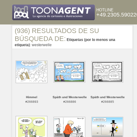
HOTLINE
+49.2305.59022
(936) RESULTADOS DE SU
BÚSQUEDA DE:
Etiquetas (por lo menos una
etiqueta)
: westerwelle
Himmel
Späth und Westerwelle
Späth und Westerwelle
#266893
#266886
#266885