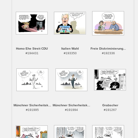
Homo Ehe Streit CDU
Italien Wahl
Freie Diskriminierung...
#194431
#193350
#192336
Münchner Sicherheitsk...
Münchner Sicherheitsk...
Grabscher
#191995
#191994
#191267