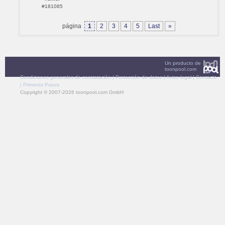
#181085
página
1
2
3
4
5
Last
»
Un producto de
toonpool.com
Condiciones generales de contratación
|
Protección de datos
|
Aviso legal
|
Contacto
|
Primeros Pasos
Copyright © 2007-2026 toonpool.com GmbH