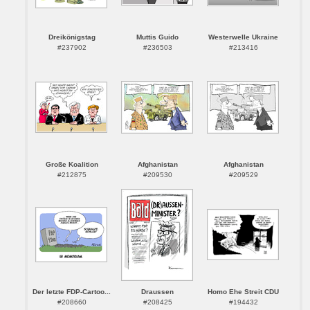
Dreikönigstag
Muttis Guido
Westerwelle Ukraine
#237902
#236503
#213416
Große Koalition
Afghanistan
Afghanistan
#212875
#209530
#209529
Der letzte FDP-Cartoo...
Draussen
Homo Ehe Streit CDU
#208660
#208425
#194432