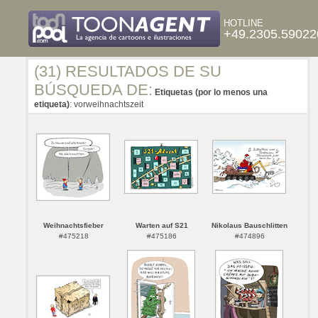
HOTLINE
+49.2305.59022
(31) RESULTADOS DE SU
BÚSQUEDA DE:
Etiquetas (por lo menos una
etiqueta)
: vorweihnachtszeit
Weihnachtsfieber
Warten auf S21
Nikolaus Bauschlitten
#475218
#475186
#474896