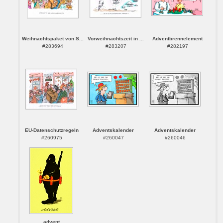
Weihnachtspaket von S...
Vorweihnachtszeit in ...
Adventbrennelement
#283694
#283207
#282197
EU-Datenschutzregeln
Adventskalender
Adventskalender
#260975
#260047
#260046
advent