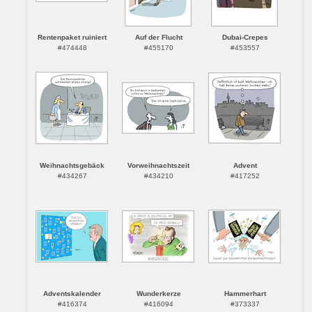
Rentenpaket ruiniert
Auf der Flucht
Dubai-Crepes
#474448
#455170
#453557
Weihnachtsgebäck
Vorweihnachtszeit
Advent
#434267
#434210
#417252
Adventskalender
Wunderkerze
Hammerhart
#416374
#416094
#373337