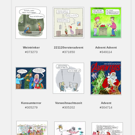
Weintrinker
221120ersteradvent
Advent Advent
#373273
#371650
#349114
Konsumterror
Vorweihnachtszeit
Advent
#305279
#305202
#304714