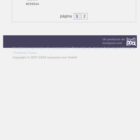
#259544
página
1
2
Un producto de
toonpool.com
Condiciones generales de contratación
|
Protección de datos
|
Aviso legal
|
Contacto
|
Primeros Pasos
Copyright © 2007-2026 toonpool.com GmbH