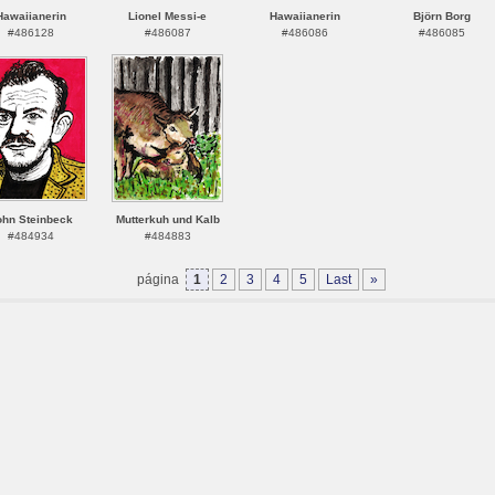
Hawaiianerin
Lionel Messi-e
Hawaiianerin
Björn Borg
#486128
#486087
#486086
#486085
ohn Steinbeck
Mutterkuh und Kalb
#484934
#484883
página
1
2
3
4
5
Last
»