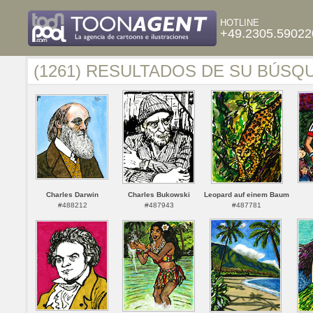
HOTLINE
+49.2305.59022
(1261) RESULTADOS DE SU BÚSQ
Charles Darwin
Charles Bukowski
Leopard auf einem Baum
#488212
#487943
#487781