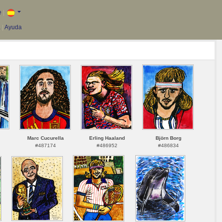
e
|
a
|
Ayuda
Marc Cucurella
Erling Haaland
Björn Borg
#487174
#486952
#486834