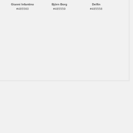
Gianni Infantino
Björn Borg
Delfin
#485560
#485559
#485558