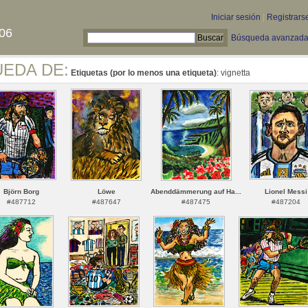
Iniciar sesión
|
Registrars
06
Búsqueda avanzad
UEDA DE:
Etiquetas (por lo menos una etiqueta)
: vignetta
Björn Borg
Löwe
Abenddämmerung auf Ha...
Lionel Messi
#487712
#487647
#487475
#487204