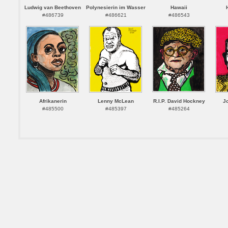
Ludwig van Beethoven
Polynesierin im Wasser
Hawaii
#486739
#486621
#486543
Afrikanerin
Lenny McLean
R.I.P. David Hockney
J
#485500
#485397
#485264