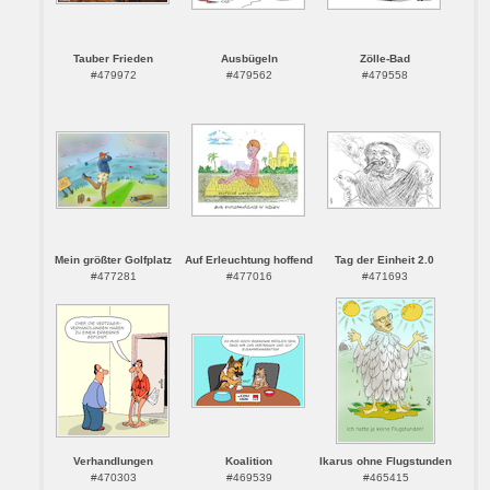
Tauber Frieden
Ausbügeln
Zölle-Bad
#479972
#479562
#479558
Mein größter Golfplatz
Auf Erleuchtung hoffend
Tag der Einheit 2.0
#477281
#477016
#471693
Verhandlungen
Koalition
Ikarus ohne Flugstunden
#470303
#469539
#465415