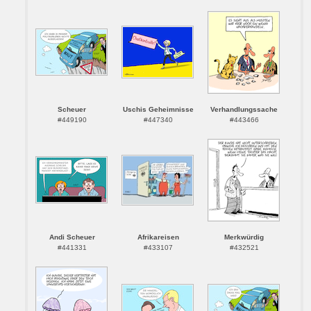
Scheuer
Uschis Geheimnisse
Verhandlungssache
#449190
#447340
#443466
Andi Scheuer
Afrikareisen
Merkwürdig
#441331
#433107
#432521