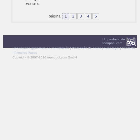
#411316
página
1
2
3
4
5
Un producto de
toonpool.com
Condiciones generales de contratación
|
Protección de datos
|
Aviso legal
|
Contacto
|
Primeros Pasos
Copyright © 2007-2026 toonpool.com GmbH