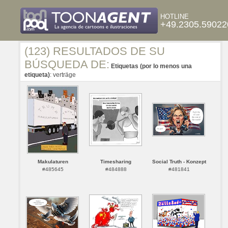
HOTLINE
+49.2305.59022
(123) RESULTADOS DE SU
BÚSQUEDA DE:
Etiquetas (por lo menos una
etiqueta)
: verträge
Makulaturen
Timesharing
Social Truth - Konzept
#485645
#484888
#481841