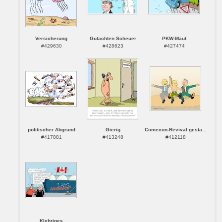
Versicherung
Gutachten Scheuer
PKW-Maut
#429630
#428623
#427474
politischer Abgrund
Gierig
Comecon-Revival gesta...
#417881
#413248
#412118
Klebriges