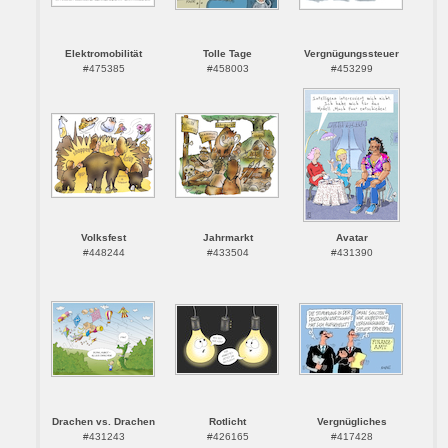
Elektromobilität
Tolle Tage
Vergnügungssteuer
#475385
#458003
#453299
Volksfest
Jahrmarkt
Avatar
#448244
#433504
#431390
Drachen vs. Drachen
Rotlicht
Vergnügliches
#431243
#426165
#417428