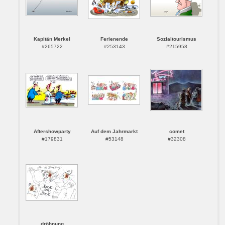
Kapitän Merkel
Ferienende
Sozialtourismus
#265722
#253143
#215958
Aftershowparty
Auf dem Jahrmarkt
comet
#179831
#53148
#32308
dröhnung