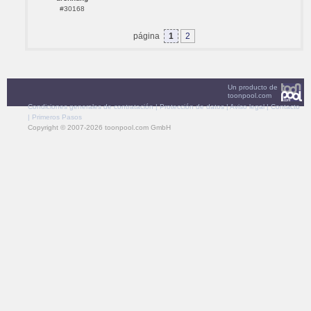
#30168
página
1
2
Un producto de
toonpool.com
Condiciones generales de contratación
|
Protección de datos
|
Aviso legal
|
Contacto
|
Primeros Pasos
Copyright © 2007-2026 toonpool.com GmbH