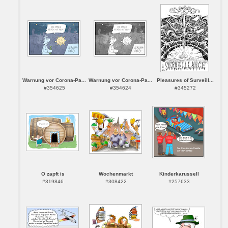
Warnung vor Corona-Pa...
Warnung vor Corona-Pa...
Pleasures of Surveill...
#354625
#354624
#345272
O zapft is
Wochenmarkt
Kinderkarussell
#319846
#308422
#257633