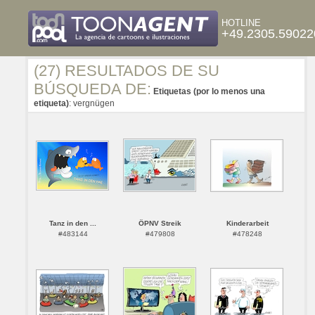
HOTLINE
+49.2305.59022
(27) RESULTADOS DE SU
BÚSQUEDA DE:
Etiquetas (por lo menos una
etiqueta)
: vergnügen
Tanz in den ...
ÖPNV Streik
Kinderarbeit
#483144
#479808
#478248