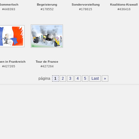
Sommerloch
Begeisterung
Sondervorstellung
Koalitions-Krawall
#448393
#178552
#178615
#436416
en in Frankreich
Tour de France
#427265
#427264
página
1
2
3
4
5
Last
»