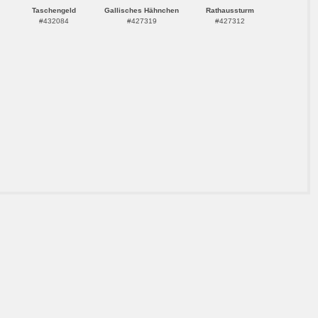
Taschengeld
Gallisches Hähnchen
Rathaussturm
#432084
#427319
#427312