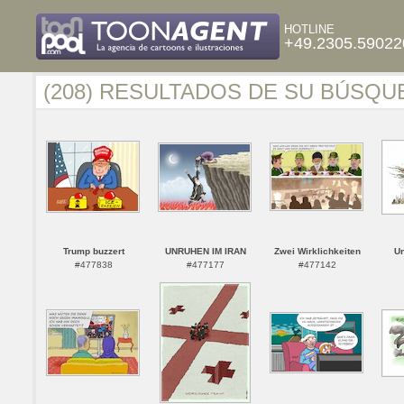
HOTLINE
+49.2305.59022
(208) RESULTADOS DE SU BÚSQU
Trump buzzert
UNRUHEN IM IRAN
Zwei Wirklichkeiten
Un
#477838
#477177
#477142