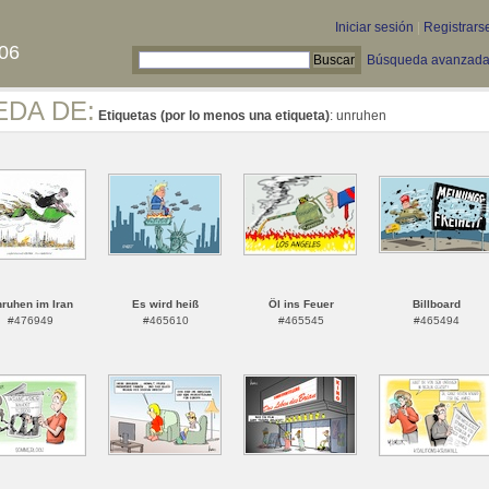
Iniciar sesión
|
Registrars
06
Búsqueda avanzad
EDA DE:
Etiquetas (por lo menos una etiqueta)
: unruhen
ruhen im Iran
Es wird heiß
Öl ins Feuer
Billboard
#476949
#465610
#465545
#465494