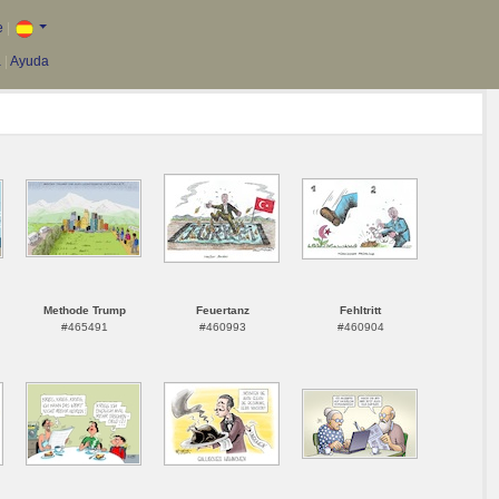
e
|
a
|
Ayuda
Methode Trump
Feuertanz
Fehltritt
#465491
#460993
#460904