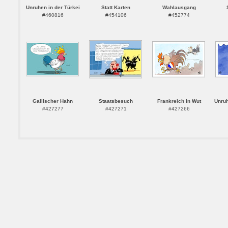
Unruhen in der Türkei
Statt Karten
Wahlausgang
#460816
#454106
#452774
Gallischer Hahn
Staatsbesuch
Frankreich in Wut
Unruh
#427277
#427271
#427266