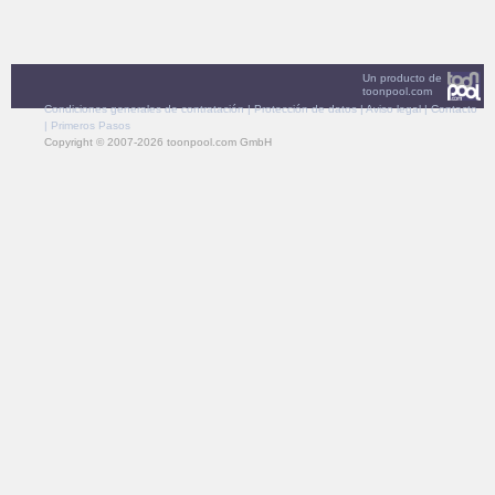
Un producto de
toonpool.com
Condiciones generales de contratación
|
Protección de datos
|
Aviso legal
|
Contacto
|
Primeros Pasos
Copyright © 2007-2026 toonpool.com GmbH