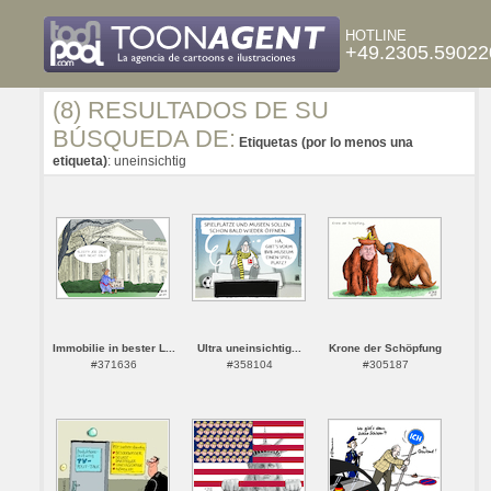
HOTLINE
+49.2305.59022
(8) RESULTADOS DE SU
BÚSQUEDA DE:
Etiquetas (por lo menos una
etiqueta)
: uneinsichtig
Immobilie in bester L...
Ultra uneinsichtig...
Krone der Schöpfung
#371636
#358104
#305187