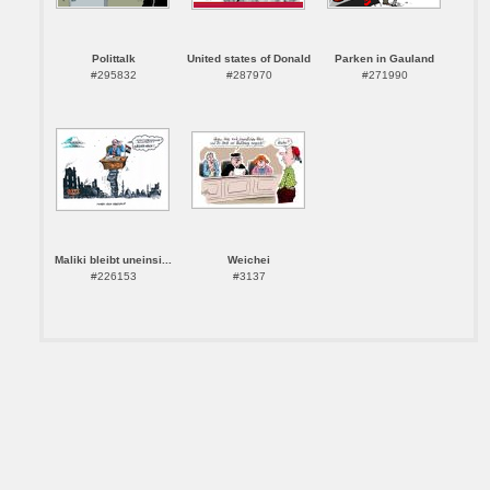
Polittalk
United states of Donald
Parken in Gauland
#295832
#287970
#271990
Maliki bleibt uneinsi...
Weichei
#226153
#3137