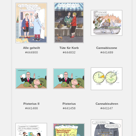
Alle geheilt
Tüte für Korb
Cannabiszone
#444900
#444832
#441489
Pistorius II
Pistorius
Cannabisuhren
#441466
#441458
#441147