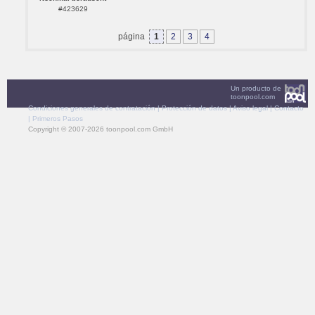
#423629
página
1
2
3
4
Un producto de
toonpool.com
Condiciones generales de contratación
|
Protección de datos
|
Aviso legal
|
Contacto
|
Primeros Pasos
Copyright © 2007-2026 toonpool.com GmbH