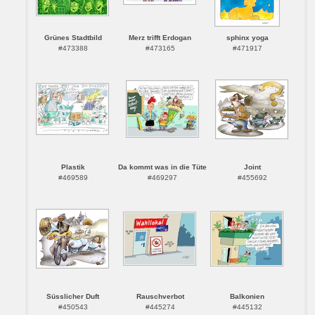
Grünes Stadtbild
Merz trifft Erdogan
sphinx yoga
#473388
#473165
#471917
Plastik
Da kommt was in die Tüte
Joint
#469589
#469297
#455692
Süsslicher Duft
Rauschverbot
Balkonien
#450543
#445274
#445132