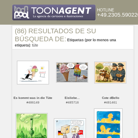
HOTLINE
+49.2305.59022
(86) RESULTADOS DE SU
BÚSQUEDA DE:
Etiquetas (por lo menos una
etiqueta)
: tüte
Es kommt was in die Tüte
Eisliebe...
Cote dBello
#486149
#485716
#481461