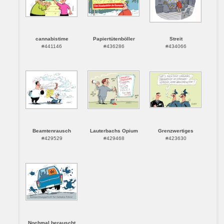
cannabistime
Papiertütenböller
Streit
#441146
#436286
#434066
Beamtenrausch
Lauterbachs Opium
Grenzwertiges
#429529
#429468
#423630
Nochmal berauscht