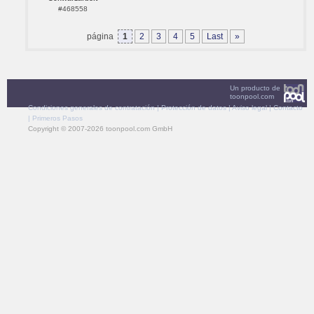
#468558
página
1
2
3
4
5
Last
»
Un producto de
toonpool.com
Condiciones generales de contratación
|
Protección de datos
|
Aviso legal
|
Contacto
|
Primeros Pasos
Copyright © 2007-2026 toonpool.com GmbH