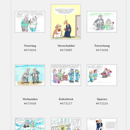
Feiertag
Verschuldet
Forschung
#474934
#473885
#473449
Verbunden
Enkeltrick
Sparen
#473448
#473127
#473116