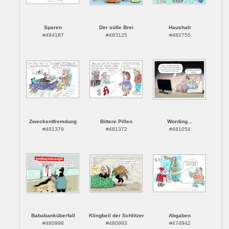
Sparen
Der süße Brei
Haushalt
#484187
#483125
#482755
Zweckentfremdung
Bittere Pillen
Wording...
#481379
#481372
#481054
Bababanküberfall
Klingbeil der Schlitzer
Abgaben
#480998
#480993
#474942