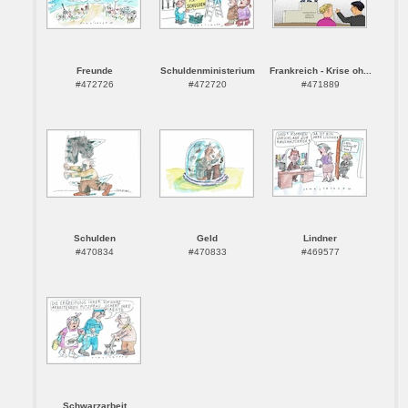
Freunde
Schuldenministerium
Frankreich - Krise oh...
#472726
#472720
#471889
Schulden
Geld
Lindner
#470834
#470833
#469577
Schwarzarbeit