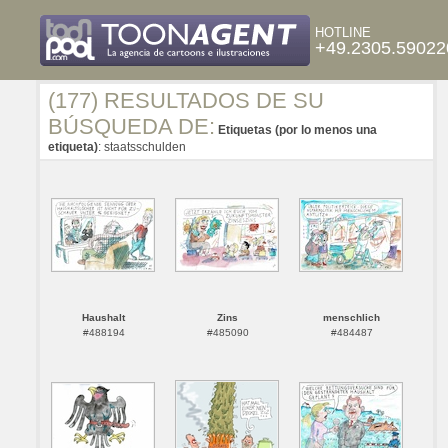
HOTLINE
+49.2305.59022
(177) RESULTADOS DE SU
BÚSQUEDA DE:
Etiquetas (por lo menos una
etiqueta)
: staatsschulden
Haushalt
Zins
menschlich
#488194
#485090
#484487