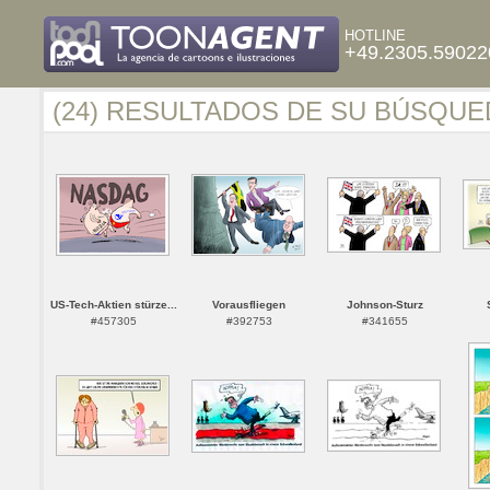
HOTLINE
+49.2305.59022
(24) RESULTADOS DE SU BÚSQUE
US-Tech-Aktien stürze...
Vorausfliegen
Johnson-Sturz
#457305
#392753
#341655