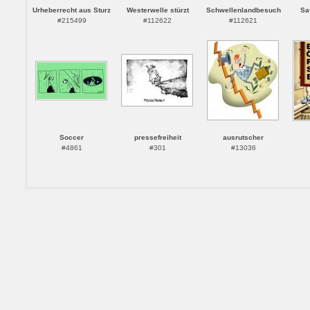
Urheberrecht aus Sturz
Westerwelle stürzt
Schwellenlandbesuch
Sa
#215499
#112622
#112621
Soccer
pressefreiheit
ausrutscher
#4861
#301
#13036