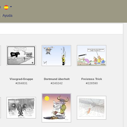
e
|
a
|
Ayuda
Visegrad-Gruppe
Dortmund überholt
Freistoss Trick
#264831
#240242
#226590