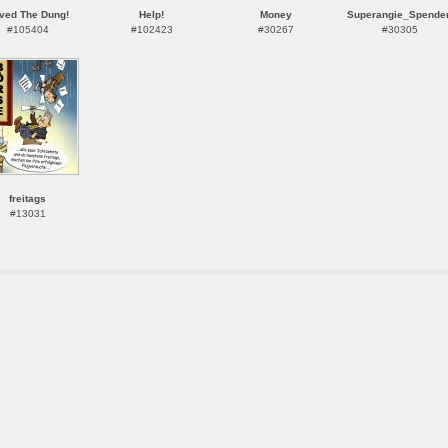
ved The Dung!
Help!
Money
Superangie_Spende
#105404
#102423
#30267
#30305
freitags
#13031