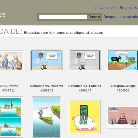
Iniciar sesión
|
Registrars
06
Búsqueda avanzad
DA DE:
Etiquetas (por lo menos una etiqueta)
: stürzen
SPD-Eintritte
Schäuble vs. Panama
Schäuble vs. Panama
Visegrad-Gruppe
#307911
#268108
#268107
#264832