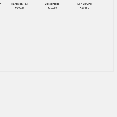
n
Im freien Fall
Börsenfalle
Der Sprung
#30326
#19158
#10657