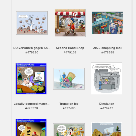
EU-Verfahren gegen Sh...
Second Hand Shop
2026 shopping mall
#479226
#479108
#478988
Locally sourced mater...
Trump on Ice
Dinslaken
#478378
#477485
#476947