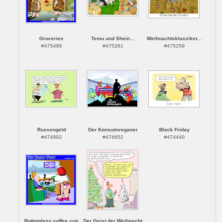
Groceries
Temu und Shein...
Weihnachtsklassiker...
#475499
#475261
#475259
Russengeld
Der Konsumveganer
Black Friday
#474992
#474652
#474440
Bottomless coffee cup
Der Geist der Weihnacht