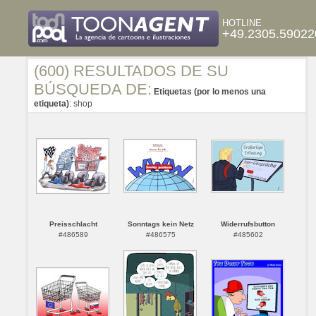
HOTLINE
+49.2305.59022
(600) RESULTADOS DE SU
BÚSQUEDA DE:
Etiquetas (por lo menos una
etiqueta)
: shop
Preisschlacht
Sonntags kein Netz
Widerrufsbutton
#486589
#486575
#485602