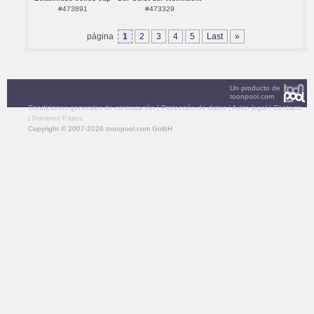
#473891
#473329
página
1
2
3
4
5
Last
»
Un producto de
toonpool.com
Condiciones generales de contratación
|
Protección de datos
|
Aviso legal
|
Contacto
|
Primeros Pasos
Copyright © 2007-2026 toonpool.com GmbH