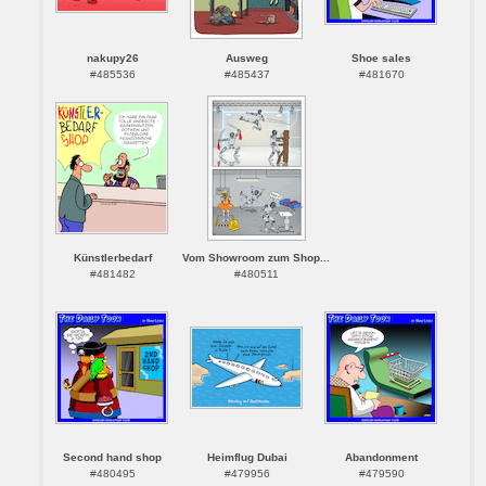
nakupy26
Ausweg
Shoe sales
#485536
#485437
#481670
Künstlerbedarf
Vom Showroom zum Shop...
#481482
#480511
Second hand shop
Heimflug Dubai
Abandonment
#480495
#479956
#479590