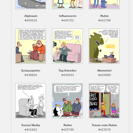
Alptraum
Influencerin
Ruhm
#450016
#445702
#442798
Schauspieler
Top-Künstler
Monströs!
#439604
#435533
#434999
Social Media
Ruhm
Traum vom Ruhm
#431942
#425766
#423579