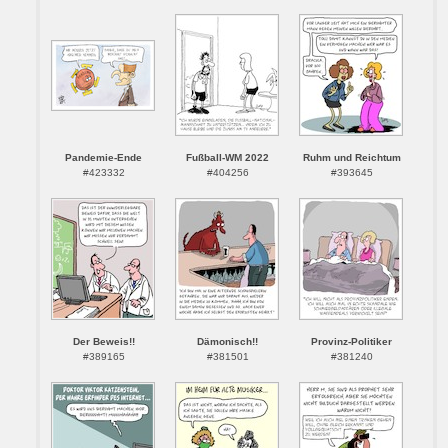
Pandemie-Ende
Fußball-WM 2022
Ruhm und Reichtum
#423332
#404256
#393645
Der Beweis!!
Dämonisch!!
Provinz-Politiker
#389165
#381501
#381240