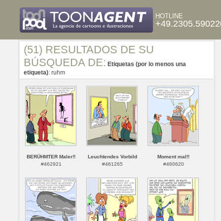
HOTLINE
+49.2305.59022
(51) RESULTADOS DE SU
BÚSQUEDA DE:
Etiquetas (por lo menos una
etiqueta)
: ruhm
BERÜHMTER Maler!!
Leuchtendes Vorbild
Moment mal!!
#462921
#461265
#460620