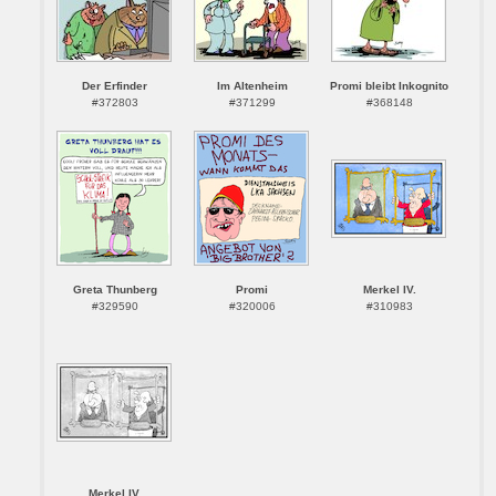
Der Erfinder
Im Altenheim
Promi bleibt Inkognito
#372803
#371299
#368148
Greta Thunberg
Promi
Merkel IV.
#329590
#320006
#310983
Merkel IV.