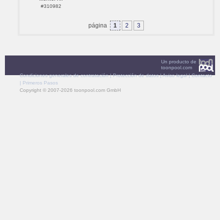
#310982
página
1
2
3
Un producto de
toonpool.com
Condiciones generales de contratación
|
Protección de datos
|
Aviso legal
|
Contacto
|
Primeros Pasos
Copyright © 2007-2026 toonpool.com GmbH