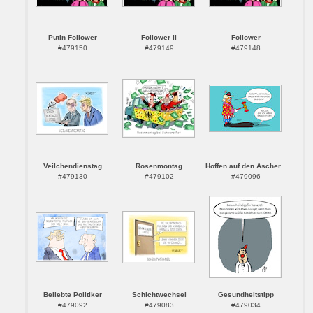
Putin Follower
Follower II
Follower
#479150
#479149
#479148
Veilchendienstag
Rosenmontag
Hoffen auf den Ascher...
#479130
#479102
#479096
Beliebte Politiker
Schichtwechsel
Gesundheitstipp
#479092
#479083
#479034