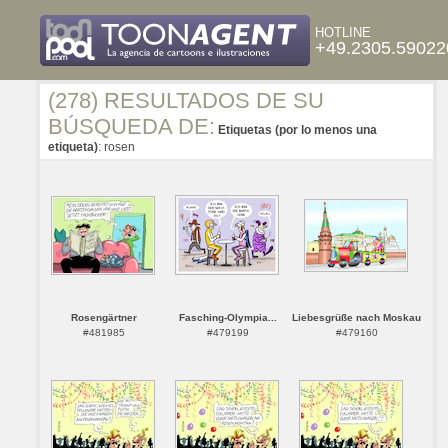
HOTLINE
+49.2305.59022
(278) RESULTADOS DE SU
BÚSQUEDA DE:
Etiquetas (por lo menos una
etiqueta)
: rosen
Rosengärtner
Fasching-Olympia...
Liebesgrüße nach Moskau
#481985
#479199
#479160