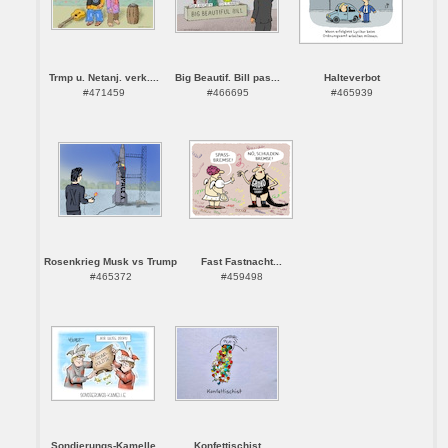
Trmp u. Netanj. verk....
Big Beautif. Bill pas...
Halteverbot
#471459
#466695
#465939
Rosenkrieg Musk vs Trump
Fast Fastnacht...
#465372
#459498
Sondierungs-Kamelle
Konfettischist