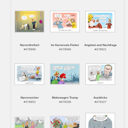
Narrenfreiheit
Im Karnevals-Fieber
Angebot und Nachfrage
#478999
#478996
#478921
Narrensicher
Motivwagen Trump
Ausblicke
#478852
#478338
#478327