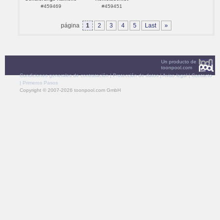
#459469
#459451
página
1
2
3
4
5
Last
»
Un producto de
toonpool.com
Condiciones generales de contratación
|
Protección de datos
|
Aviso legal
|
Contacto
|
Primeros Pasos
Copyright © 2007-2026 toonpool.com GmbH