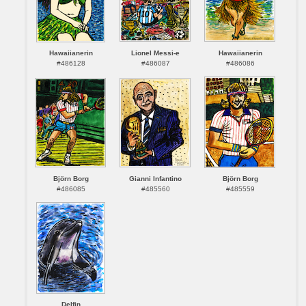
Hawaiianerin
Lionel Messi-e
Hawaiianerin
#486128
#486087
#486086
Björn Borg
Gianni Infantino
Björn Borg
#486085
#485560
#485559
Delfin