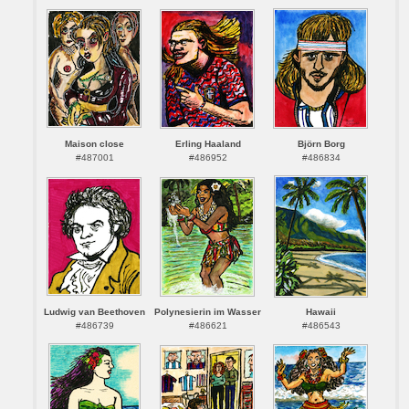
Maison close
Erling Haaland
Björn Borg
#487001
#486952
#486834
Ludwig van Beethoven
Polynesierin im Wasser
Hawaii
#486739
#486621
#486543