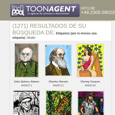
HOTLINE
+49.2305.59022
(1271) RESULTADOS DE SU
BÚSQUEDA DE:
Etiquetas (por lo menos una
etiqueta)
: ritratto
John Quincy Adams
Charles Darwin
Christy Canyon
#488271
#488212
#488138