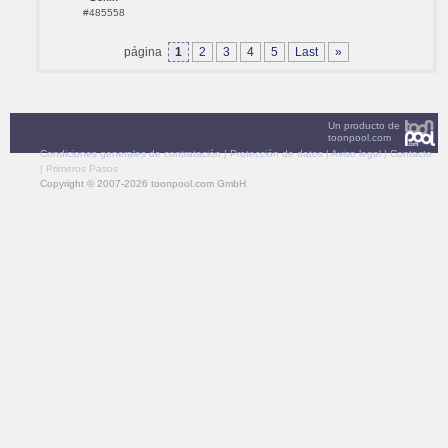
#485558
página
1
2
3
4
5
Last
»
Un producto de
toonpool.com
Condiciones generales de contratación
|
Protección de datos
|
Aviso legal
|
Contacto
|
Primeros Pasos
Copyright © 2007-2026 toonpool.com GmbH