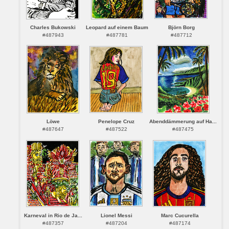
Charles Bukowski
Leopard auf einem Baum
Björn Borg
#487943
#487781
#487712
Löwe
Penelope Cruz
Abenddämmerung auf Ha...
#487647
#487522
#487475
Karneval in Rio de Ja...
Lionel Messi
Marc Cucurella
#487357
#487204
#487174