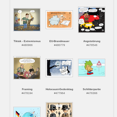
Tiktok - Extremismus
EU-Brandmauer
Angststörung
#480966
#480779
#478546
Framing
Holocaust-Gedenktag
Schlitterpartie
#478194
#477964
#476366