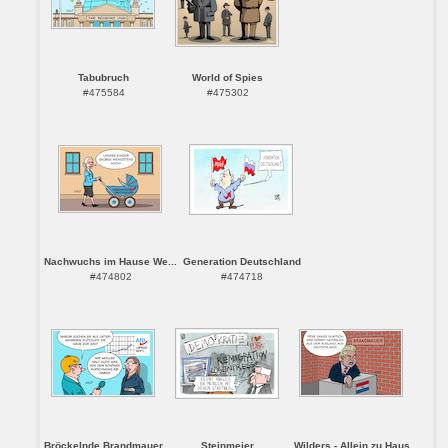
Tabubruch
World of Spies
#475584
#475302
Nachwuchs im Hause We...
Generation Deutschland
#474802
#474718
Bröckelnde Brandmauer
Steinmeier
Wilders - Allein zu Haus