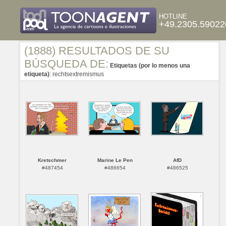
HOTLINE
+49.2305.59022
(1888) RESULTADOS DE SU
BÚSQUEDA DE:
Etiquetas (por lo menos una
etiqueta)
: rechtsextremismus
Kretschmer
Marine Le Pen
AfD
#487454
#486654
#486525