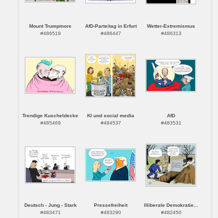
Mount Trumpmore
AfD-Parteitag in Erfurt
Wetter-Extremismus
#486519
#486447
#486313
Trendige Kuscheldecke
KI und social media
AfD
#485469
#484537
#483531
Deutsch - Jung - Stark
Pressefreiheit
Illiberale Demokratie...
#483471
#483290
#482450