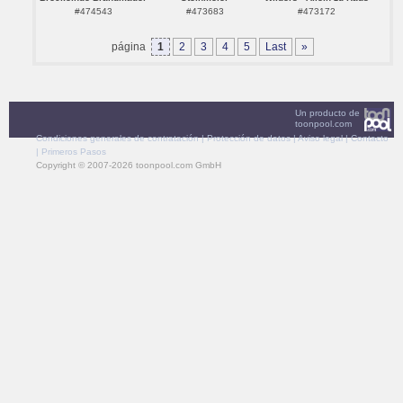
#474543
#473683
#473172
página
1
2
3
4
5
Last
»
Un producto de
toonpool.com
Condiciones generales de contratación
|
Protección de datos
|
Aviso legal
|
Contacto
|
Primeros Pasos
Copyright © 2007-2026 toonpool.com GmbH