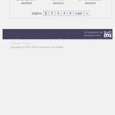
#405095
#404912
#404245
página
1
2
3
4
5
Last
»
Un producto de
toonpool.com
Condiciones generales de contratación
|
Protección de datos
|
Aviso legal
|
Contacto
|
Primeros Pasos
Copyright © 2007-2026 toonpool.com GmbH