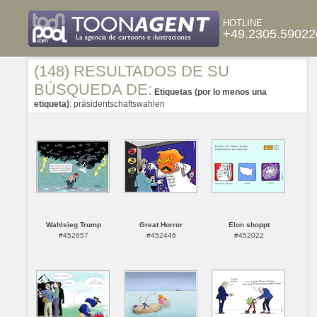
HOTLINE
+49.2305.59022
(148) RESULTADOS DE SU
BÚSQUEDA DE:
Etiquetas (por lo menos una
etiqueta)
: präsidentschaftswahlen
Wahlsieg Trump
Great Horror
Elon shoppt
#452657
#452446
#452022