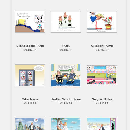
Schneeflocke Putin
Putin
Gießbert Trump
#440427
#440403
#439486
Giftschrank
Treffen Scholz Biden
Sieg für Biden
#438917
#438473
#438234