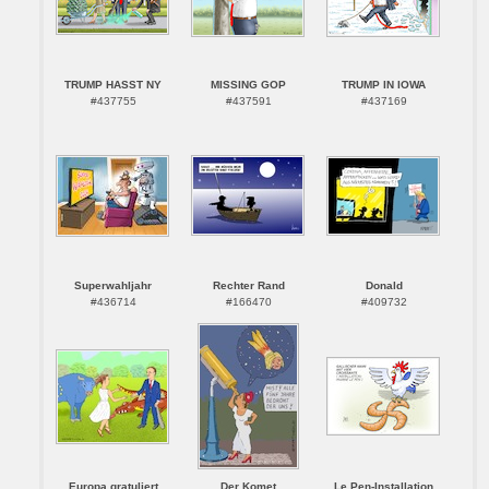
TRUMP HASST NY
MISSING GOP
TRUMP IN IOWA
#437755
#437591
#437169
Superwahljahr
Rechter Rand
Donald
#436714
#166470
#409732
Europa gratuliert
Der Komet
Le Pen-Installation