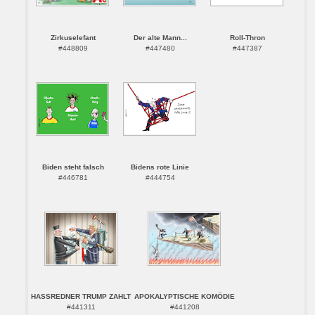
Zirkuselefant
Der alte Mann...
Roll-Thron
#448809
#447480
#447387
Biden steht falsch
Bidens rote Linie
#446781
#444754
HASSREDNER TRUMP ZAHLT
APOKALYPTISCHE KOMÖDIE
#441311
#441208