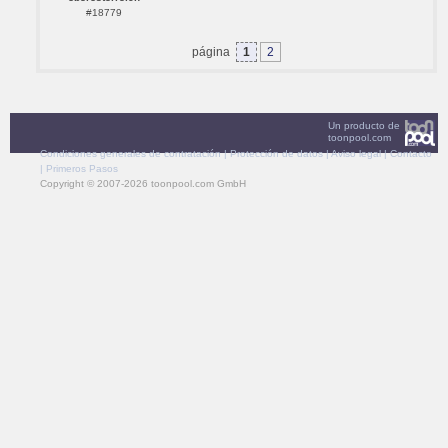
#18779
página
1
2
Un producto de
toonpool.com
Condiciones generales de contratación
|
Protección de datos
|
Aviso legal
|
Contacto
|
Primeros Pasos
Copyright © 2007-2026 toonpool.com GmbH