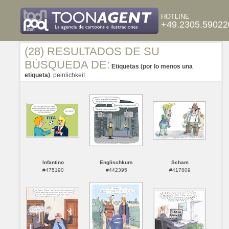
HOTLINE
+49.2305.59022
(28) RESULTADOS DE SU
BÚSQUEDA DE:
Etiquetas (por lo menos una
etiqueta)
: peinlichkeit
Infantino
Englischkurs
Scham
#475190
#442395
#417809