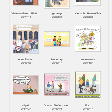
Videokonferenz Bildst...
gezeugt
Klopapier Homeoffice
#382814
#378191
#378181
ohne Zucker
Muttertag
smartwatch
#368837
#358210
#322403
Vögeln
Gotcha! Treffer - ver...
Furz
#247040
#238021
#238018