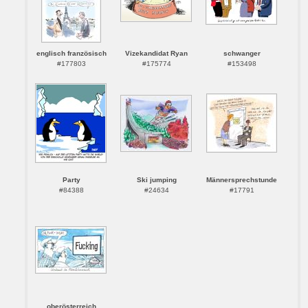
englisch französisch
Vizekandidat Ryan
schwanger
#177803
#175774
#153498
Party
Ski jumping
Männersprechstunde
#84388
#24634
#17791
oberösterreich