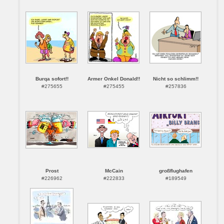
Burqa sofort!!
Armer Onkel Donald!!
Nicht so schlimm!!
#275655
#275455
#257836
Prost
McCain
großflughafen
#226962
#222833
#189549