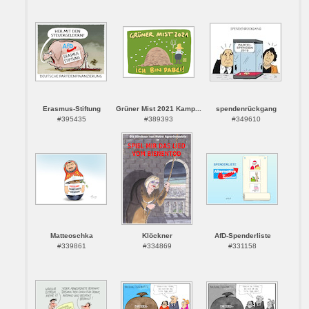
Erasmus-Stiftung
Grüner Mist 2021 Kamp...
spendenrückgang
#395435
#389393
#349610
Matteoschka
Klöckner
AfD-Spenderliste
#339861
#334869
#331158