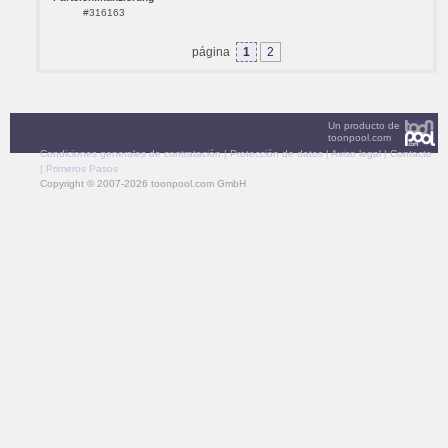
#316163
página
1
2
Un producto de
toonpool.com
Condiciones generales de contratación
|
Protección de datos
|
Aviso legal
|
Contacto
|
Primeros Pasos
Copyright © 2007-2026 toonpool.com GmbH