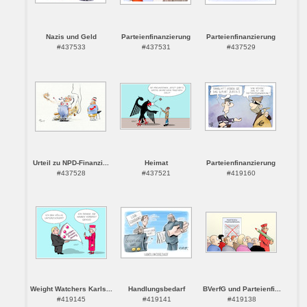
Nazis und Geld
Parteienfinanzierung
Parteienfinanzierung
#437533
#437531
#437529
Urteil zu NPD-Finanzi...
Heimat
Parteienfinanzierung
#437528
#437521
#419160
Weight Watchers Karls...
Handlungsbedarf
BVerfG und Parteienfi...
#419145
#419141
#419138