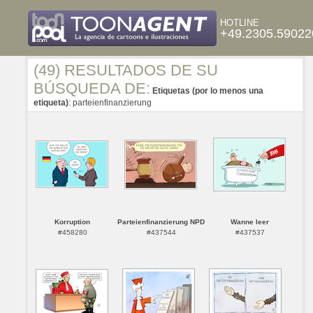
HOTLINE
+49.2305.59022
(49) RESULTADOS DE SU
BÚSQUEDA DE:
Etiquetas (por lo menos una
etiqueta)
: parteienfinanzierung
Korruption
Parteienfinanzierung NPD
Wanne leer
#458280
#437544
#437537