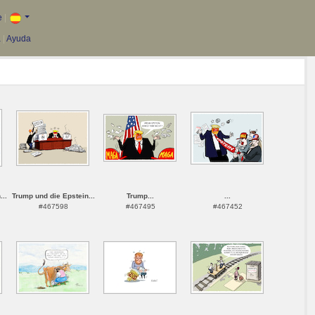
e
|
a
|
Ayuda
...
Trump und die Epstein...
Trump...
...
#467598
#467495
#467452