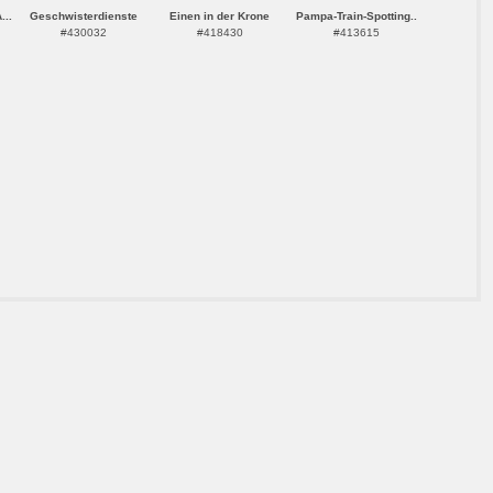
...
Geschwisterdienste
Einen in der Krone
Pampa-Train-Spotting..
#430032
#418430
#413615