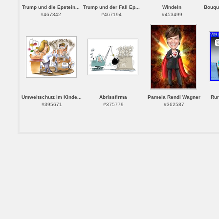
Trump und die Epstein...
Trump und der Fall Ep...
Windeln
Bouque
#467342
#467194
#453499
Umweltschutz im Kinde...
Abrissfirma
Pamela Rendi Wagner
Run
#395671
#375779
#362587