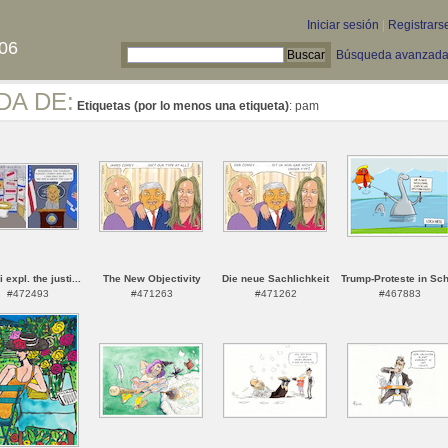
Iniciar sesión
|
Registrars
06
Búsqueda avanzad
DA DE:
Etiquetas (por lo menos una etiqueta)
: pam
 expl. the justi...
The New Objectivity
Die neue Sachlichkeit
Trump-Proteste in Sch
#472493
#471263
#471262
#467883