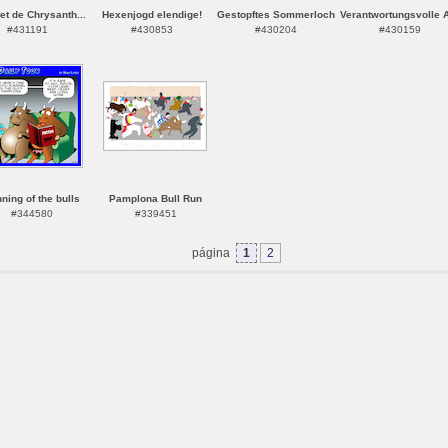
t de Chrysanth...
Hexenjogd elendige!
Gestopftes Sommerloch
Verantwortungsvolle A
#431191
#430853
#430204
#430159
ning of the bulls
Pamplona Bull Run
#344580
#339451
página
1
2