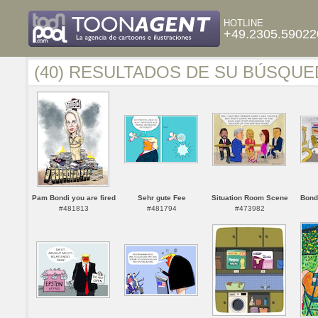
HOTLINE
+49.2305.59022
(40) RESULTADOS DE SU BÚSQUE
Pam Bondi you are fired
Sehr gute Fee
Situation Room Scene
Bondi
#481813
#481794
#473982