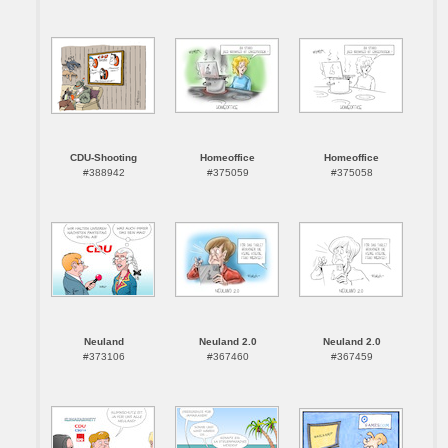
CDU-Shooting
Homeoffice
Homeoffice
#388942
#375059
#375058
Neuland
Neuland 2.0
Neuland 2.0
#373106
#367460
#367459