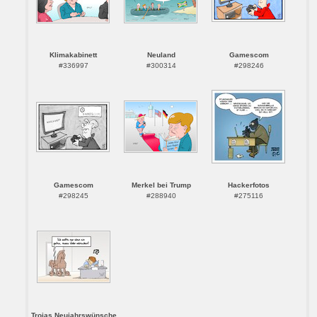
Klimakabinett
Neuland
Gamescom
#336997
#300314
#298246
Gamescom
Merkel bei Trump
Hackerfotos
#298245
#288940
#275116
Trojas Neujahrswünsche