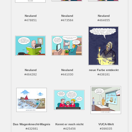
Neuland
Neuland
Neuland
#478851
#473584
#464655
Neuland
Neuland
neue Farbe entdeckt
#464282
#441030
#438181
Das Wagenknecht-Wagnis
Kennt er noch nicht
VUCA-Welt
#432681
#425456
#396035