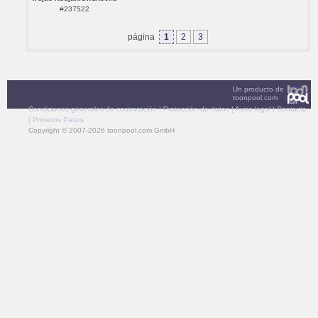
#237522
página
1
2
3
Un producto de
toonpool.com
Condiciones generales de contratación
|
Protección de datos
|
Aviso legal
|
Contacto
|
Primeros Pasos
Copyright © 2007-2026 toonpool.com GmbH