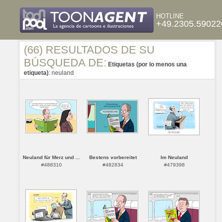
HOTLINE
+49.2305.59022
(66) RESULTADOS DE SU
BÚSQUEDA DE:
Etiquetas (por lo menos una
etiqueta)
: neuland
Neuland für Merz und ...
Bestens vorbereitet
Im Neuland
#488310
#482834
#479398