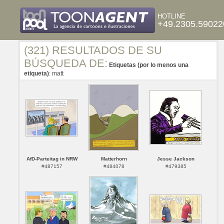
HOTLINE
+49.2305.59022
(321) RESULTADOS DE SU
BÚSQUEDA DE:
Etiquetas (por lo menos una
etiqueta)
: matt
AfD-Parteitag in NRW
Matterhorn
Jesse Jackson
#487157
#484078
#479385