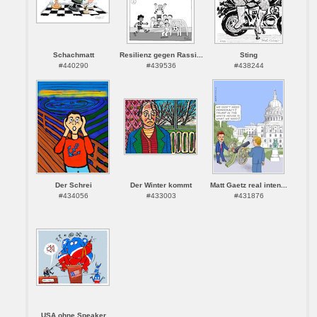
Schachmatt
Resilienz gegen Rassi...
Sting
#440290
#439536
#438244
Der Schrei
Der Winter kommt
Matt Gaetz real inten...
#434056
#433003
#431876
USA ohne Speaker