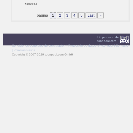
#450653
página
1
2
3
4
5
Last
»
Un producto de
toonpool.com
Condiciones generales de contratación
|
Protección de datos
|
Aviso legal
|
Contacto
|
Primeros Pasos
Copyright © 2007-2026 toonpool.com GmbH