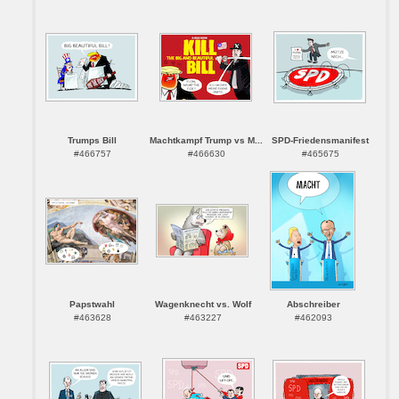
Trumps Bill
Machtkampf Trump vs M...
SPD-Friedensmanifest
#466757
#466630
#465675
Papstwahl
Wagenknecht vs. Wolf
Abschreiber
#463628
#463227
#462093