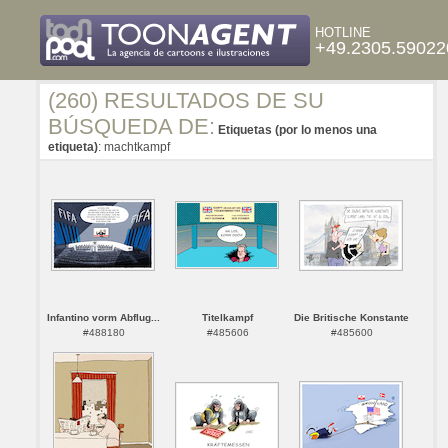
HOTLINE
+49.2305.59022
(260) RESULTADOS DE SU
BÚSQUEDA DE:
Etiquetas (por lo menos una
etiqueta)
: machtkampf
Infantino vorm Abflug...
Titelkampf
Die Britische Konstante
#488180
#485606
#485600