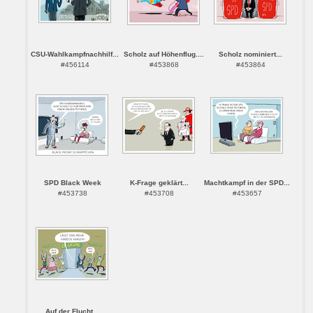
CSU-Wahlkampfnachhilf...
Scholz auf Höhenflug....
Scholz nominiert...
#456114
#453868
#453864
SPD Black Week
K-Frage geklärt...
Machtkampf in der SPD...
#453738
#453708
#453657
Auf der Flucht...