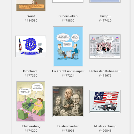
Wüst
Silberrücken
Trump...
#484589
#478809
#477410
Grönland...
Es kracht und rumpelt
Hinter den Kulissen...
#477370
#477224
#474677
Eheberatung
Büstenmacher
Musk vs Trump
#474220
#473998
#466848