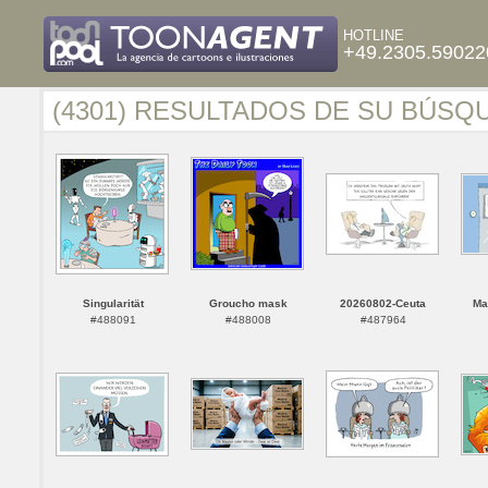
HOTLINE
+49.2305.59022
(4301) RESULTADOS DE SU BÚSQ
Singularität
Groucho mask
20260802-Ceuta
Ma
#488091
#488008
#487964