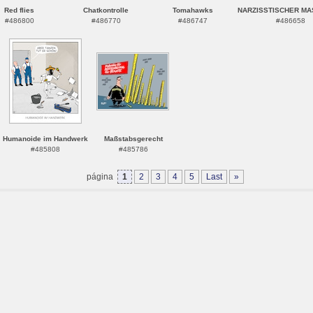
Red flies
Chatkontrolle
Tomahawks
NARZISSTISCHER MA
#486800
#486770
#486747
#486658
Humanoide im Handwerk
Maßstabsgerecht
#485808
#485786
página
1
2
3
4
5
Last
»