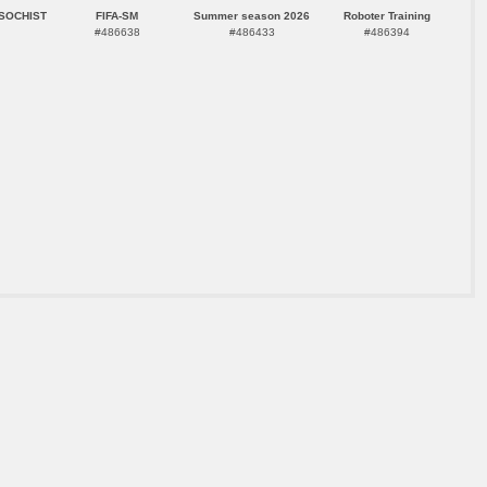
SOCHIST
FIFA-SM
Summer season 2026
Roboter Training
#486638
#486433
#486394