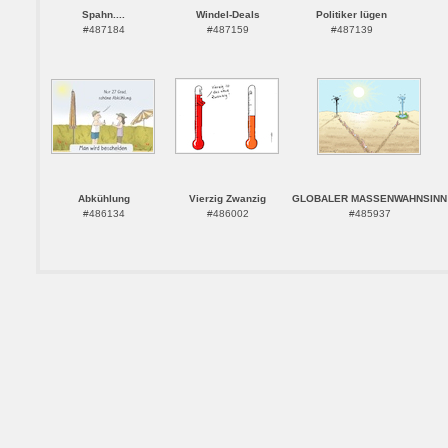
Spahn....
Windel-Deals
Politiker lügen
#487184
#487159
#487139
Abkühlung
Vierzig Zwanzig
GLOBALER MASSENWAHNSINN
#486134
#486002
#485937