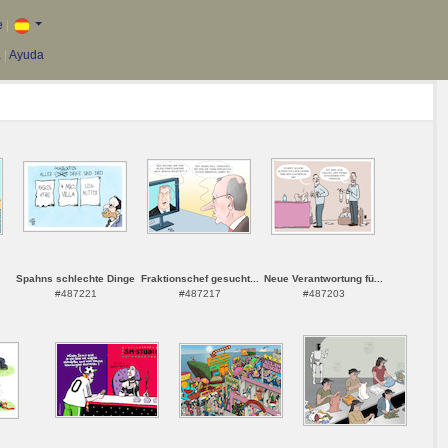
e
|
a
|
Ayuda
Spahns schlechte Dinge
Fraktionschef gesucht...
Neue Verantwortung fü...
#487221
#487217
#487203