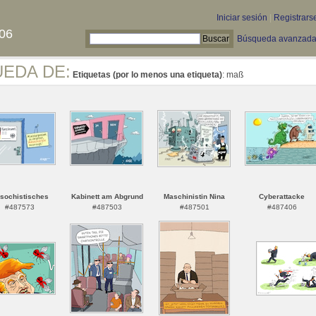
Iniciar sesión
|
Registrars
06
Búsqueda avanzad
UEDA DE:
Etiquetas (por lo menos una etiqueta)
: maß
sochistisches
Kabinett am Abgrund
Maschinistin Nina
Cyberattacke
#487573
#487503
#487501
#487406