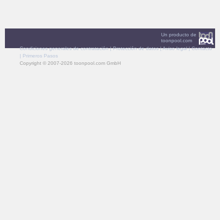
Un producto de
toonpool.com
Condiciones generales de contratación
|
Protección de datos
|
Aviso legal
|
Contacto
|
Primeros Pasos
Copyright © 2007-2026 toonpool.com GmbH