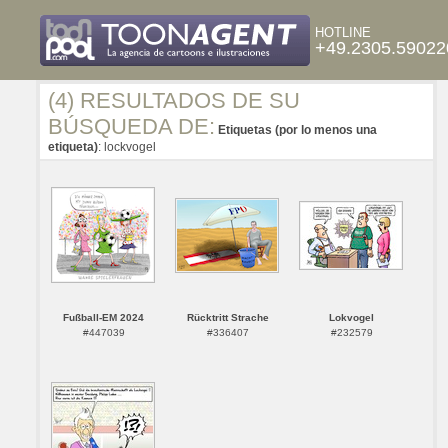
HOTLINE
+49.2305.59022
(4) RESULTADOS DE SU
BÚSQUEDA DE:
Etiquetas (por lo menos una
etiqueta)
: lockvogel
Fußball-EM 2024
Rücktritt Strache
Lokvogel
#447039
#336407
#232579