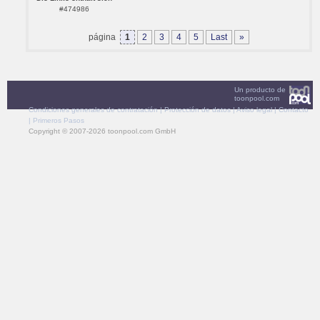
#474986
página
1
2
3
4
5
Last
»
Un producto de
toonpool.com
Condiciones generales de contratación
|
Protección de datos
|
Aviso legal
|
Contacto
|
Primeros Pasos
Copyright © 2007-2026 toonpool.com GmbH