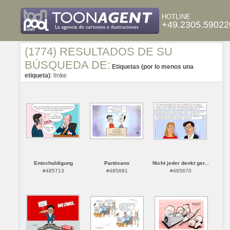
HOTLINE
+49.2305.59022
(1774) RESULTADOS DE SU
BÚSQUEDA DE:
Etiquetas (por lo menos una
etiqueta)
: linke
Entschuldigung
Pantisano
Nicht jeder denkt ger...
#485713
#485691
#485670