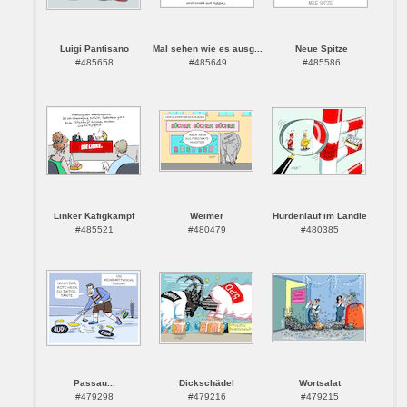
Luigi Pantisano
Mal sehen wie es ausg...
Neue Spitze
#485658
#485649
#485586
Linker Käfigkampf
Weimer
Hürdenlauf im Ländle
#485521
#480479
#480385
Passau...
Dickschädel
Wortsalat
#479298
#479216
#479215