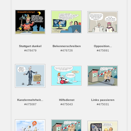
Stuttgart dunkel
Bekennerschreiben
Opposition...
#478479
#476726
#475691
Kanzlermehrheit...
Hilfsdienst
Links passieren
#475087
#475043
#475031