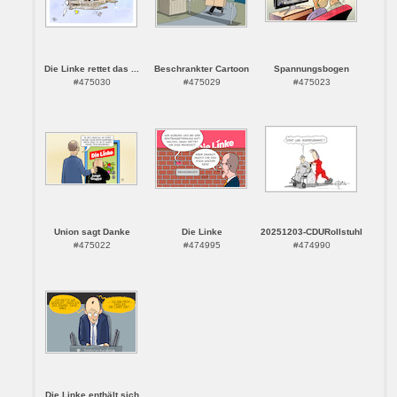
Die Linke rettet das ...
Beschrankter Cartoon
Spannungsbogen
#475030
#475029
#475023
Union sagt Danke
Die Linke
20251203-CDURollstuhl
#475022
#474995
#474990
Die Linke enthält sich