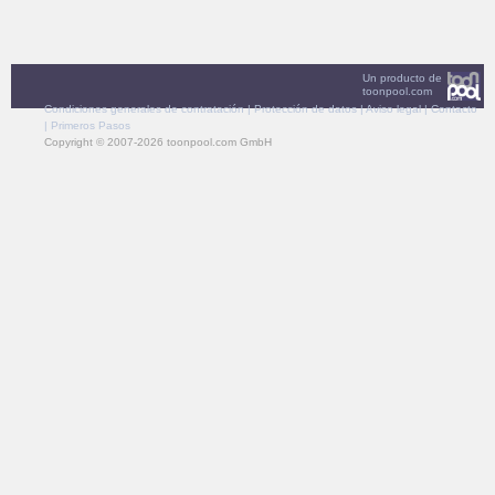
Un producto de
toonpool.com
Condiciones generales de contratación
|
Protección de datos
|
Aviso legal
|
Contacto
|
Primeros Pasos
Copyright © 2007-2026 toonpool.com GmbH