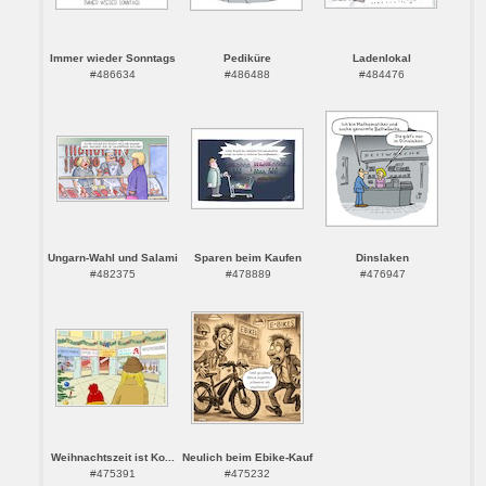
Immer wieder Sonntags
Pediküre
Ladenlokal
#486634
#486488
#484476
Ungarn-Wahl und Salami
Sparen beim Kaufen
Dinslaken
#482375
#478889
#476947
Weihnachtszeit ist Ko...
Neulich beim Ebike-Kauf
#475391
#475232