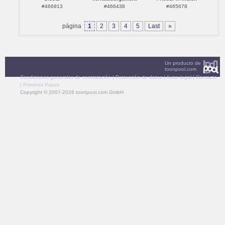
#466913
#466438
#465678
página
1
2
3
4
5
Last
»
Un producto de
toonpool.com
Condiciones generales de contratación
|
Protección de datos
|
Aviso legal
|
Contacto
|
Primeros Pasos
Copyright © 2007-2026 toonpool.com GmbH