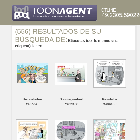
HOTLINE
+49.2305.59022
(556) RESULTADOS DE SU
BÚSQUEDA DE:
Etiquetas (por lo menos una
etiqueta)
: laden
Unionsladen
Sonntagsarbeit
Passfotos
#487341
#486970
#486839