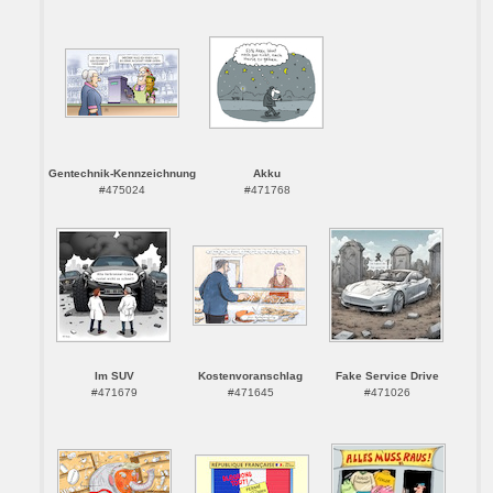
Gentechnik-Kennzeichnung
Akku
#475024
#471768
Im SUV
Kostenvoranschlag
Fake Service Drive
#471679
#471645
#471026