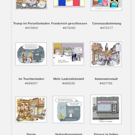
Trump im Porzellanladen
Frankreich geschlossen
Coronaaufarbeitung
#470802
#470282
#470177
Im Trachtenladen
Mehr Ladendiebstahl
Automatenstadt
#469057
#468336
#467756
Siesta
Verkaufsargument
Friseur in Indien