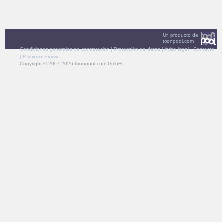
Un producto de
toonpool.com
Condiciones generales de contratación
|
Protección de datos
|
Aviso legal
|
Contacto
|
Primeros Pasos
Copyright © 2007-2026 toonpool.com GmbH