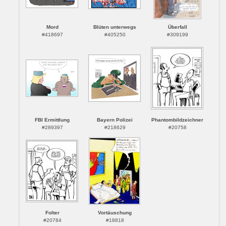
Mord
Blüten unterwegs
Überfall
#418697
#405250
#309199
FBI Ermittlung
Bayern Polizei
Phantombildzeichner
#289397
#218629
#20758
Folter
Vortäuschung
#20784
#18818