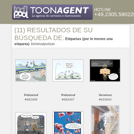
HOTLINE
+49.2305.59022
(11) RESULTADOS DE SU
BÚSQUEDA DE:
Etiquetas (por lo menos una
etiqueta)
: kriminalpolizei
Polizeiruf
Polizeiruf
Vermisst
#482408
#482407
#433643