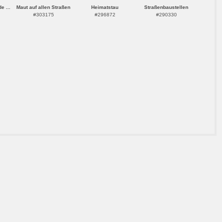
e ...
Maut auf allen Straßen
Heimatstau
Straßenbaustellen
#303175
#296872
#290330