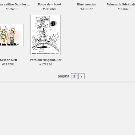
assaffäre Daimler ...
Folge dem Navi
Bitte wenden
Feinstaub Stickoxid
#315293
#310868
#310252
#308372
Seit an Seit
Versicherungsmakler
#214781
#178236
página
1
2