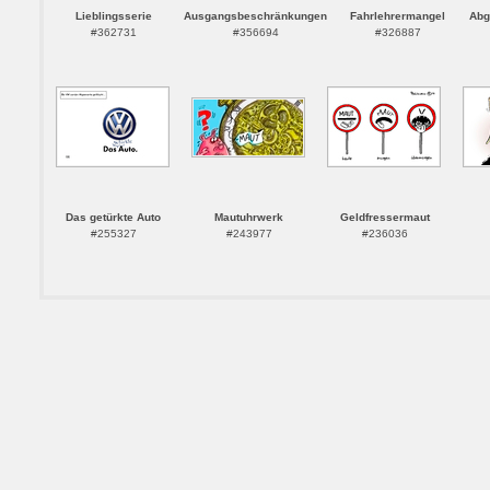
Lieblingsserie
Ausgangsbeschränkungen
Fahrlehrermangel
Abg
#362731
#356694
#326887
Das getürkte Auto
Mautuhrwerk
Geldfressermaut
#255327
#243977
#236036