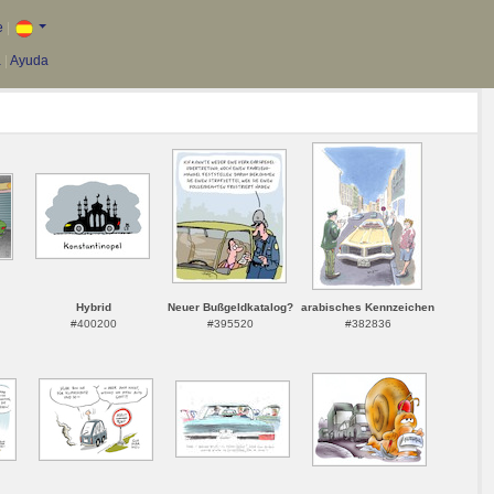
e
|
a
|
Ayuda
Hybrid
Neuer Bußgeldkatalog?
arabisches Kennzeichen
#400200
#395520
#382836