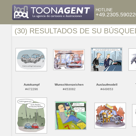
HOTLINE
+49.2305.59022
(30) RESULTADOS DE SU BÚSQUE
Autokampf
Wunschkenzeichen
Auslaufmodell
#472296
#453082
#449653