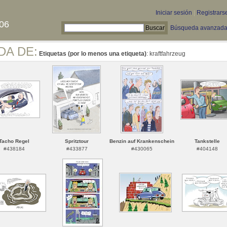
Iniciar sesión
|
Registrars
06
Búsqueda avanzad
DA DE:
Etiquetas (por lo menos una etiqueta)
: kraftfahrzeug
Tacho Regel
Spritztour
Benzin auf Krankenschein
Tankstelle
#438184
#433877
#430065
#404148