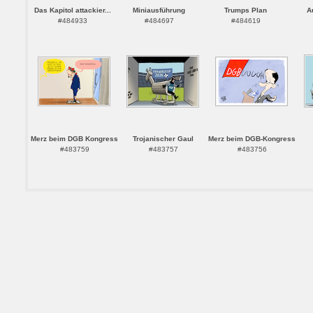
Das Kapitol attackier...
Miniausführung
Trumps Plan
A
#484933
#484697
#484619
Merz beim DGB Kongress
Trojanischer Gaul
Merz beim DGB-Kongress
#483759
#483757
#483756