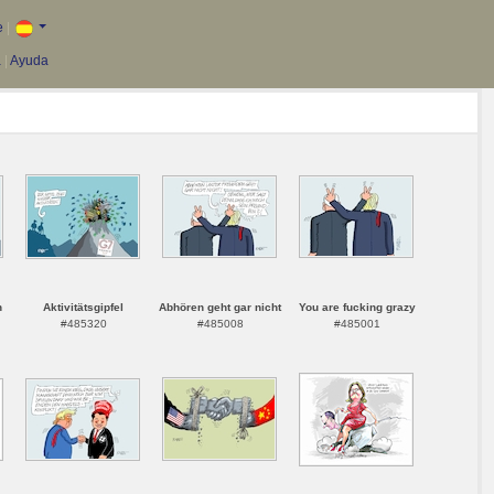
e
|
a
|
Ayuda
n
Aktivitätsgipfel
Abhören geht gar nicht
You are fucking grazy
#485320
#485008
#485001