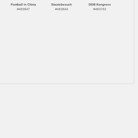
Football in China
Staatsbesuch
DGB Kongress
#483847
#483844
#483762