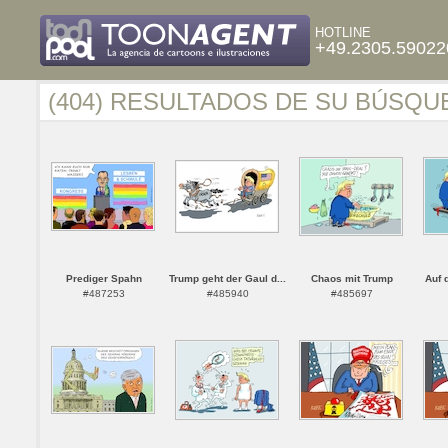
HOTLINE
+49.2305.59022
(404) RESULTADOS DE SU BÚSQU
Prediger Spahn
Trump geht der Gaul d...
Chaos mit Trump
Auf 
#487253
#485940
#485697