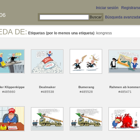
Iniciar sesión
|
Registrars
06
Búsqueda avanzad
EDA DE:
Etiquetas (por lo menos una etiqueta)
: kongress
der Klippenkippe
Dealmaker
Bumerang
Rahmen ab komme
#485660
#485538
#485528
#485471