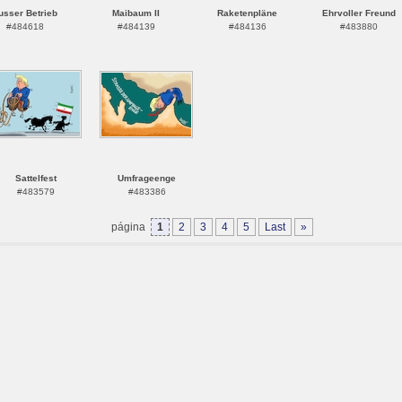
usser Betrieb
Maibaum II
Raketenpläne
Ehrvoller Freund
#484618
#484139
#484136
#483880
Sattelfest
Umfrageenge
#483579
#483386
página
1
2
3
4
5
Last
»