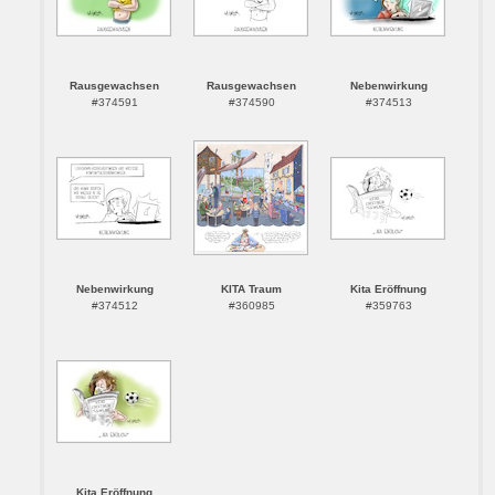
Rausgewachsen
Rausgewachsen
Nebenwirkung
#374591
#374590
#374513
Nebenwirkung
KITA Traum
Kita Eröffnung
#374512
#360985
#359763
Kita Eröffnung