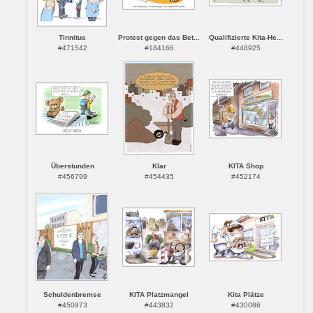
Tinnitus
Protest gegen das Bet...
Qualifizierte Kita-He...
#471542
#184166
#448925
Überstunden
Klar
KITA Shop
#456799
#454435
#452174
Schuldenbremse
KITA Platzmangel
Kita Plätze
#450973
#443832
#430086