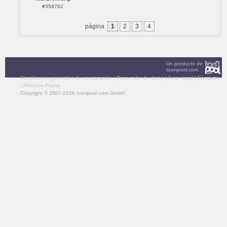
#359762
página
1
2
3
4
Un producto de
toonpool.com
Condiciones generales de contratación
|
Protección de datos
|
Aviso legal
|
Contacto
|
Primeros Pasos
Copyright © 2007-2026 toonpool.com GmbH