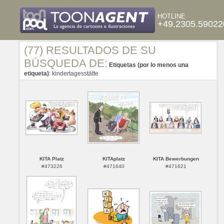
HOTLINE
+49.2305.59022
(77) RESULTADOS DE SU
BÚSQUEDA DE:
Etiquetas (por lo menos una
etiqueta)
: kindertagesstätte
KITA Platz
KITAplatz
KITA Bewerbungen
#473226
#471640
#471621