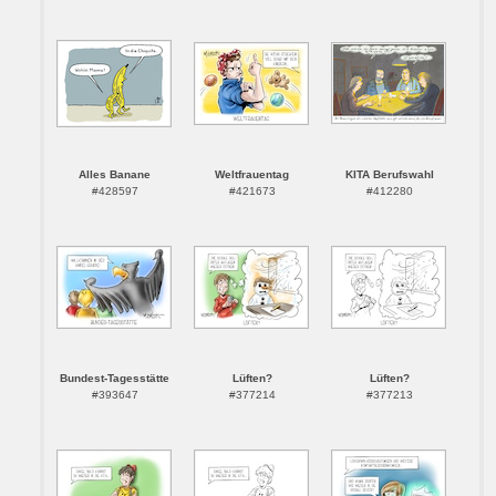
Alles Banane
Weltfrauentag
KITA Berufswahl
#428597
#421673
#412280
Bundest-Tagesstätte
Lüften?
Lüften?
#393647
#377214
#377213