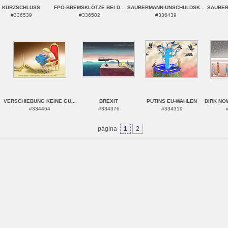
KURZSCHLUSS
FPÖ-BREMSKLÖTZE BEI D...
SAUBERMANN-UNSCHULDSK...
SAUBER
#336539
#336502
#336439
VERSCHIEBUNG KEINE GU...
BREXIT
PUTINS EU-WAHLEN
DIRK NOW
#334464
#334376
#334319
página
1
2