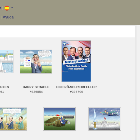
e
|
a
|
Ayuda
ADIES
HAPPY STRACHE
EIN FPÖ-SCHREIBFEHLER
861
#336854
#336790