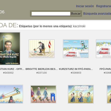
Iniciar sesión
|
Registrars
06
Búsqueda avanzad
DA DE:
Etiquetas (por lo menos una etiqueta)
: kaczinski
TIAN KURZ - OFFI...
BRIGITTE BIERLEIN BES...
KURZSTURZ IM FPÖ-PARA...
FPÖ-PAR
#343002
#337100
#336903
#336