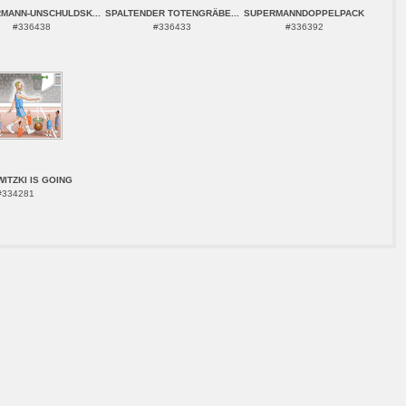
MANN-UNSCHULDSK...
SPALTENDER TOTENGRÄBE...
SUPERMANNDOPPELPACK
#336438
#336433
#336392
ITZKI IS GOING
#334281