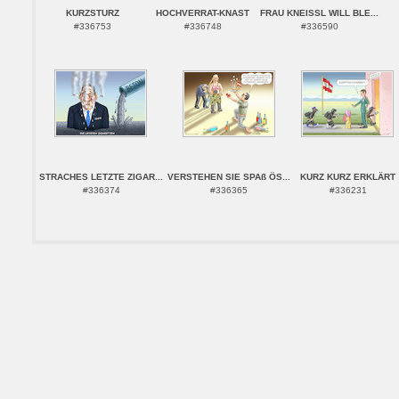
KURZSTURZ
HOCHVERRAT-KNAST
FRAU KNEISSL WILL BLE...
#336753
#336748
#336590
STRACHES LETZTE ZIGAR...
VERSTEHEN SIE SPAß ÖS...
KURZ KURZ ERKLÄRT
#336374
#336365
#336231