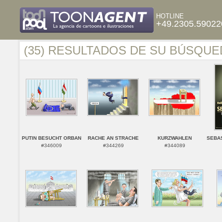
HOTLINE
+49.2305.59022
(35) RESULTADOS DE SU BÚSQUE
PUTIN BESUCHT ORBAN
RACHE AN STRACHE
KURZWAHLEN
SEBAS
#346009
#344269
#344089