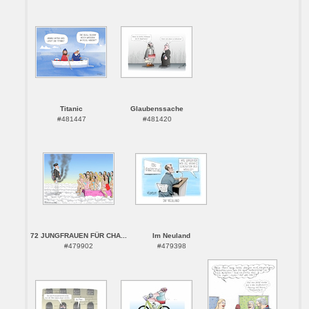
Titanic
Glaubenssache
#481447
#481420
72 JUNGFRAUEN FÜR CHA...
Im Neuland
#479902
#479398