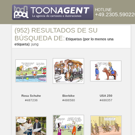
HOTLINE
+49.2305.59022
(952) RESULTADOS DE SU
BÚSQUEDA DE:
Etiquetas (por lo menos una
etiqueta)
: jung
Rosa Schuhe
Bierbike
USA 250
#487236
#486580
#486357