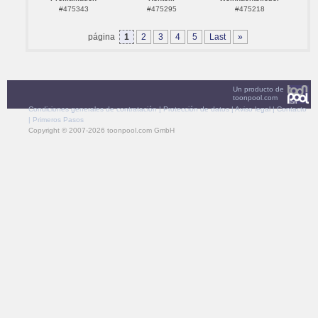
#475343
#475295
#475218
página
1
2
3
4
5
Last
»
Un producto de
toonpool.com
Condiciones generales de contratación
|
Protección de datos
|
Aviso legal
|
Contacto
|
Primeros Pasos
Copyright © 2007-2026 toonpool.com GmbH