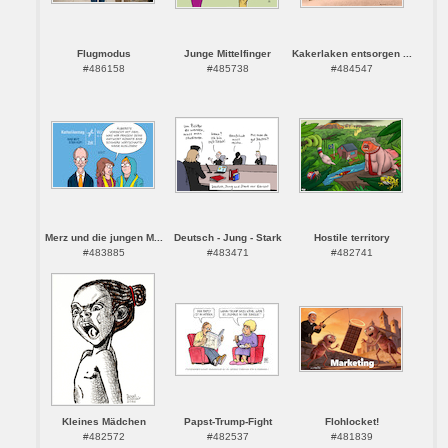
Flugmodus
Junge Mittelfinger
Kakerlaken entsorgen ...
#486158
#485738
#484547
Merz und die jungen M...
Deutsch - Jung - Stark
Hostile territory
#483885
#483471
#482741
Kleines Mädchen
Papst-Trump-Fight
Flohlocket!
#482572
#482537
#481839