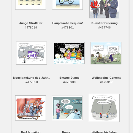
Junge Straftäter
Hauptsache bequem!
Künstlerförderung
#478619
#478301
#477746
Mogelpackung des Jahr...
Smarte Jungs
Weihnachts-Content
#477658
#475988
#475918
Proklamation
Rente...
Weihnachtsfieber