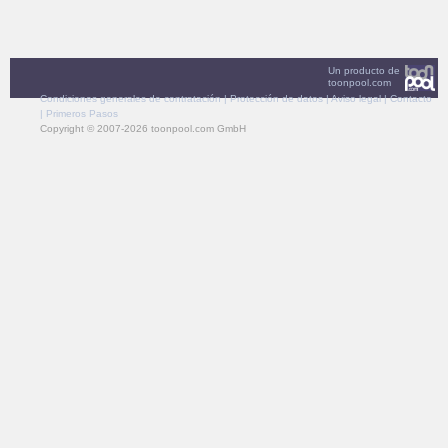
Un producto de
toonpool.com
Condiciones generales de contratación
|
Protección de datos
|
Aviso legal
|
Contacto
|
Primeros Pasos
Copyright © 2007-2026 toonpool.com GmbH