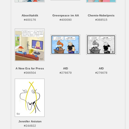
Abseiltaktik
Greenpeace im AA
Chemie-Nobelpreis
#400176
#400090
#368515
A New Era for Press
AfD
AfD
#366504
#276679
#276678
Jennifer Aniston
#244922