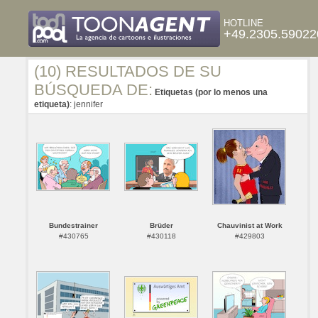
HOTLINE
+49.2305.59022
(10) RESULTADOS DE SU
BÚSQUEDA DE:
Etiquetas (por lo menos una
etiqueta)
: jennifer
Bundestrainer
Brüder
Chauvinist at Work
#430765
#430118
#429803