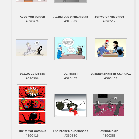
Rede von beiden
Abzug aus Afghanistan
Schwerer Abschied
#390670
#390579
#390519
20210829-Boese
2G-Regel
Zusammenarbeit USA un...
#390506
#390487
#390462
The terror octopus
The broken sunglasses
Afghanistan
#390419
#390386
#390383