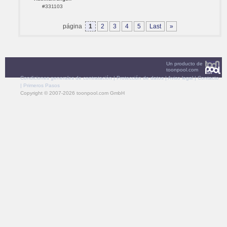
#331103
página
1
2
3
4
5
Last
»
Un producto de
toonpool.com
Condiciones generales de contratación
|
Protección de datos
|
Aviso legal
|
Contacto
|
Primeros Pasos
Copyright © 2007-2026 toonpool.com GmbH