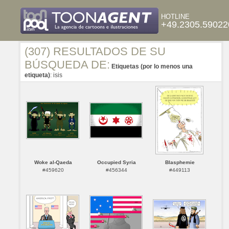
HOTLINE
+49.2305.59022
(307) RESULTADOS DE SU
BÚSQUEDA DE:
Etiquetas (por lo menos una
etiqueta)
: isis
Woke al-Qaeda
Occupied Syria
Blasphemie
#459620
#456344
#449113