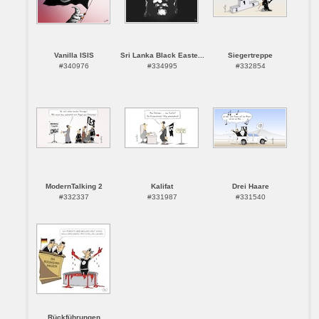
Vanilla ISIS
Sri Lanka Black Easte...
Siegertreppe
#340976
#334995
#332854
ModernTalking 2
Kalifat
Drei Haare
#332337
#331987
#331540
Rückführungen