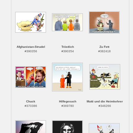
Afghanistan-Strudel
Tröstlich
Zu Fett
#390356
#390354
#382418
Chuck
Hilfegesuch
Mutti und die Heimkehrer
#370386
#369780
#346266