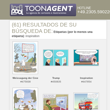
HOTLINE
+49.2305.59022
(61) RESULTADOS DE SU
BÚSQUEDA DE:
Etiquetas (por lo menos una
etiqueta)
: inspiration
Weissagung der Cree
Trump
Inspiration
#475938
#450835
#447854