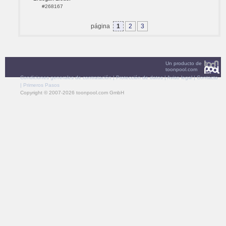
#268167
página
1
2
3
Un producto de
toonpool.com
Condiciones generales de contratación
|
Protección de datos
|
Aviso legal
|
Contacto
|
Primeros Pasos
Copyright © 2007-2026 toonpool.com GmbH