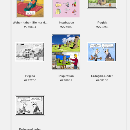
Woher haben Sie nur d...
Inspiration
Pegida
#275694
#275692
#272258
Pegida
Inspiration
Erdogan-Lieder
#272256
#270681
#268168
Erdogan-Lieder