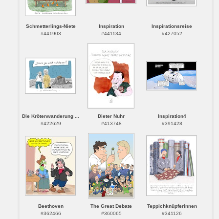
Schmetterlings-Niete
Inspiration
Inspirationsreise
#441903
#441134
#427052
Die Krötenwanderung ...
Dieter Nuhr
Inspiration4
#422629
#413748
#391428
Beethoven
The Great Debate
Teppichknüpferinnen
#362466
#360065
#341126