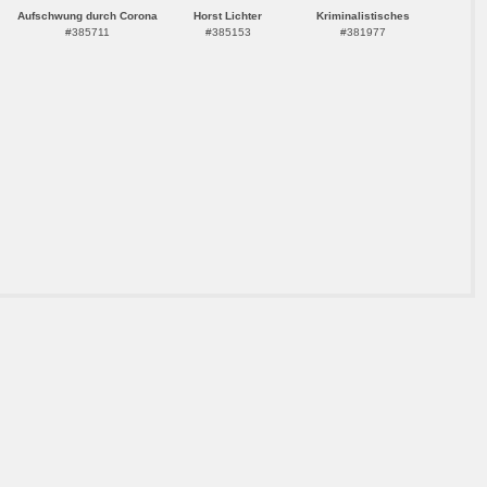
Aufschwung durch Corona
Horst Lichter
Kriminalistisches
#385711
#385153
#381977