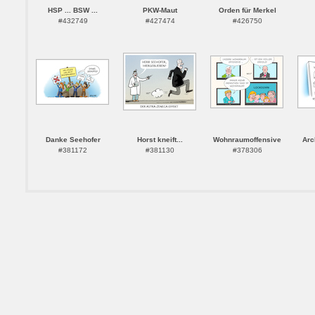
HSP ... BSW ...
PKW-Maut
Orden für Merkel
#432749
#427474
#426750
Danke Seehofer
Horst kneift...
Wohnraumoffensive
Arc
#381172
#381130
#378306