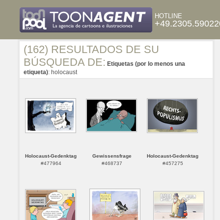
HOTLINE
+49.2305.59022
(162) RESULTADOS DE SU
BÚSQUEDA DE:
Etiquetas (por lo menos una
etiqueta)
: holocaust
Holocaust-Gedenktag
Gewissensfrage
Holocaust-Gedenktag
#477964
#468737
#457275