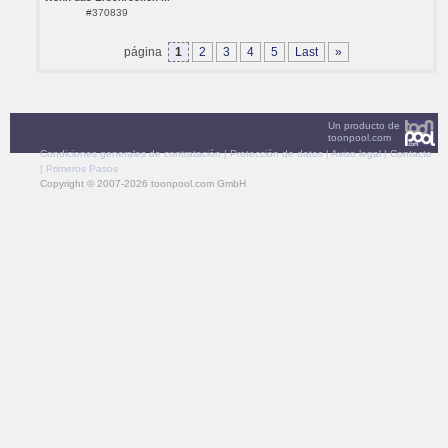
#370839
página
1
2
3
4
5
Last
»
Un producto de
toonpool.com
Condiciones generales de contratación
|
Protección de datos
|
Aviso legal
|
Contacto
|
Primeros Pasos
Copyright © 2007-2026 toonpool.com GmbH