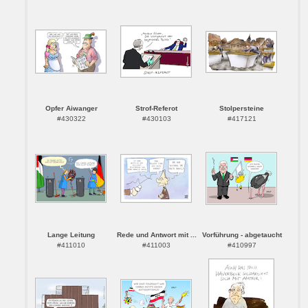
Opfer Aiwanger
Strof-Referot
Stolpersteine
#430322
#430103
#417121
Lange Leitung
Rede und Antwort mit ...
Vorführung - abgetaucht
#411010
#411003
#410997