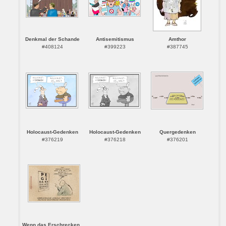
Denkmal der Schande
Antisemitismus
Amthor
#408124
#399223
#387745
Holocaust-Gedenken
Holocaust-Gedenken
Quergedenken
#376219
#376218
#376201
Wenn das Erschrecken ...