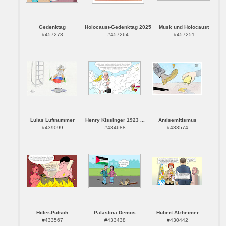
Gedenktag
Holocaust-Gedenktag 2025
Musk und Holocaust
#457273
#457264
#457251
Lulas Luftnummer
Henry Kissinger 1923 ...
Antisemitismus
#439099
#434688
#433574
Hitler-Putsch
Palästina Demos
Hubert Alzheimer
#433567
#433438
#430442