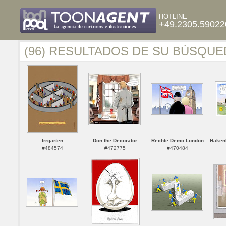
HOTLINE
+49.2305.59022
(96) RESULTADOS DE SU BÚSQUE
Irrgarten
Don the Decorator
Rechte Demo London
Hakenk
#484574
#472775
#470484