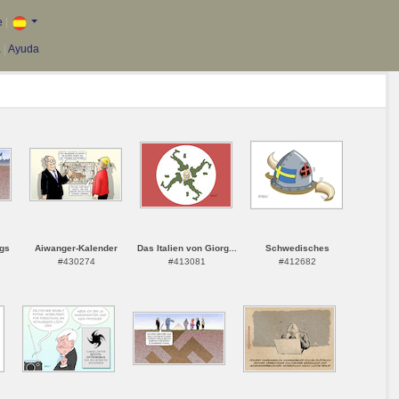
e
|
a
|
Ayuda
rgs
Aiwanger-Kalender
Das Italien von Giorg...
Schwedisches
#430274
#413081
#412682