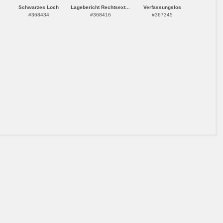
Schwarzes Loch
Lagebericht Rechtsext...
Verfassungslos
#368434
#368416
#367345