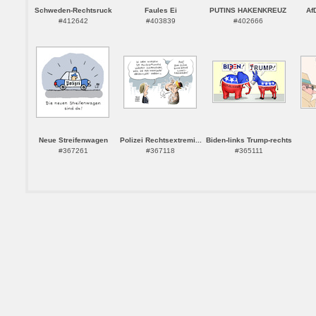
Schweden-Rechtsruck
Faules Ei
PUTINS HAKENKREUZ
Af
#412642
#403839
#402666
Neue Streifenwagen
Polizei Rechtsextremi...
Biden-links Trump-rechts
#367261
#367118
#365111