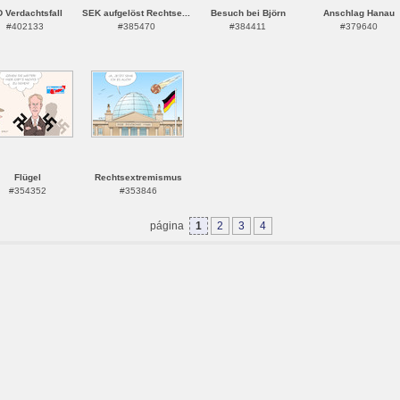
D Verdachtsfall
SEK aufgelöst Rechtse...
Besuch bei Björn
Anschlag Hanau
#402133
#385470
#384411
#379640
Flügel
Rechtsextremismus
#354352
#353846
página
1
2
3
4