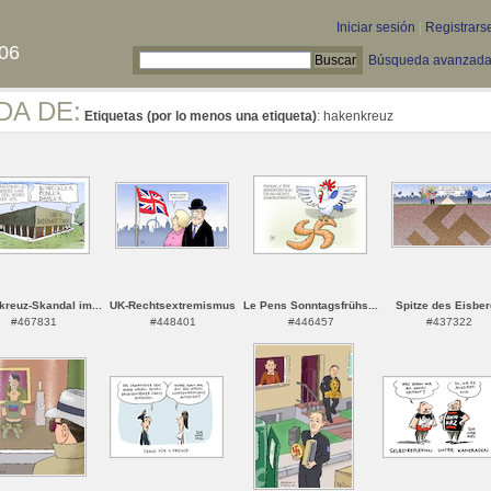
Iniciar sesión
|
Registrars
06
Búsqueda avanzad
DA DE:
Etiquetas (por lo menos una etiqueta)
: hakenkreuz
reuz-Skandal im...
UK-Rechtsextremismus
Le Pens Sonntagsfrühs...
Spitze des Eisbe
#467831
#448401
#446457
#437322