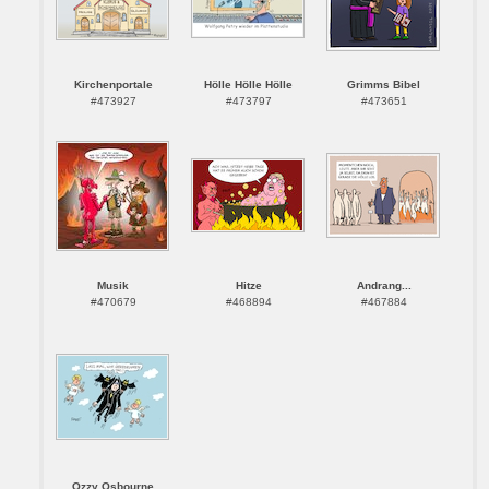
Kirchenportale
Hölle Hölle Hölle
Grimms Bibel
#473927
#473797
#473651
Musik
Hitze
Andrang...
#470679
#468894
#467884
Ozzy Osbourne