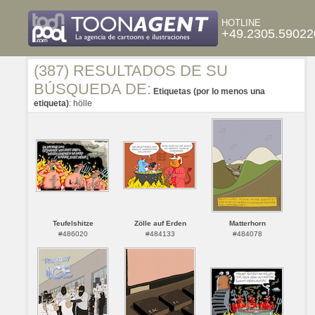
HOTLINE
+49.2305.59022
(387) RESULTADOS DE SU
BÚSQUEDA DE:
Etiquetas (por lo menos una
etiqueta)
: hölle
Teufelshitze
Zölle auf Erden
Matterhorn
#486020
#484133
#484078