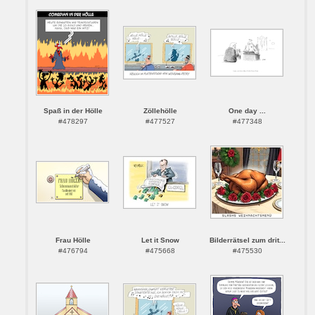
Spaß in der Hölle
Zöllehölle
One day ...
#478297
#477527
#477348
Frau Hölle
Let it Snow
Bilderrätsel zum drit...
#476794
#475668
#475530