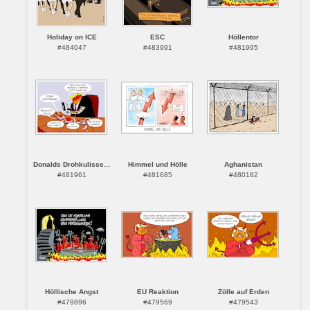
Holiday on ICE
ESC
Höllentor
#484047
#483991
#481995
Donalds Drohkulisse...
Himmel und Hölle
Aghanistan
#481961
#481685
#480182
Höllische Angst
EU Reaktion
Zölle auf Erden
#479896
#479569
#479543