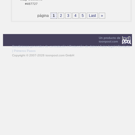
#467727
página
1
2
3
4
5
Last
»
Un producto de
toonpool.com
Condiciones generales de contratación
|
Protección de datos
|
Aviso legal
|
Contacto
|
Primeros Pasos
Copyright © 2007-2026 toonpool.com GmbH