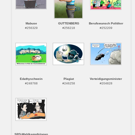
Mabuse
GUTTENBERG
Berufswunsch Politiker
#256329
#256218
#252209
Edathyschwein
Plagiat
Verteidigungsminister
#248768
#246258
#204828
SPD-Wahlkampfslogan