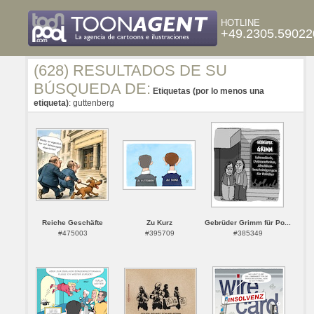
HOTLINE
+49.2305.59022
(628) RESULTADOS DE SU
BÚSQUEDA DE:
Etiquetas (por lo menos una
etiqueta)
: guttenberg
Reiche Geschäfte
Zu Kurz
Gebrüder Grimm für Po...
#475003
#395709
#385349