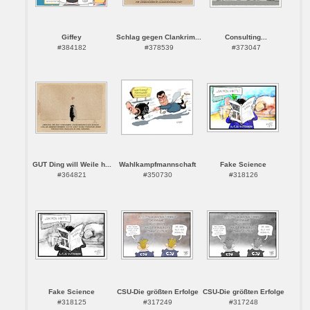
Giffey
Schlag gegen Clankrim...
Consulting...
#384182
#378539
#373047
GUT Ding will Weile h...
Wahlkampfmannschaft
Fake Science
#364821
#350730
#318126
Fake Science
CSU-Die größten Erfolge
CSU-Die größten Erfolge
#318125
#317249
#317248