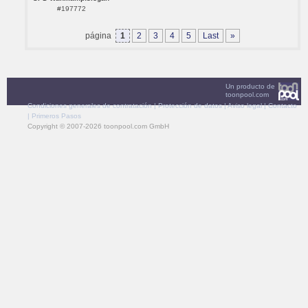
#197772
página
1
2
3
4
5
Last
»
Un producto de
toonpool.com
Condiciones generales de contratación
|
Protección de datos
|
Aviso legal
|
Contacto
|
Primeros Pasos
Copyright © 2007-2026 toonpool.com GmbH