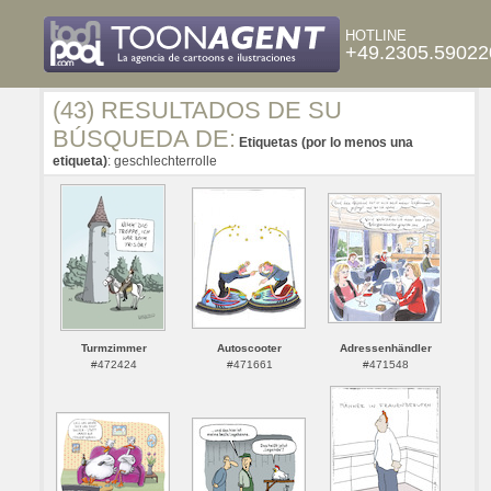
HOTLINE
+49.2305.59022
(43) RESULTADOS DE SU
BÚSQUEDA DE:
Etiquetas (por lo menos una
etiqueta)
: geschlechterrolle
Turmzimmer
Autoscooter
Adressenhändler
#472424
#471661
#471548