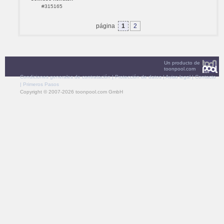
#315165
página
1
2
Un producto de
toonpool.com
Condiciones generales de contratación
|
Protección de datos
|
Aviso legal
|
Contacto
|
Primeros Pasos
Copyright © 2007-2026 toonpool.com GmbH