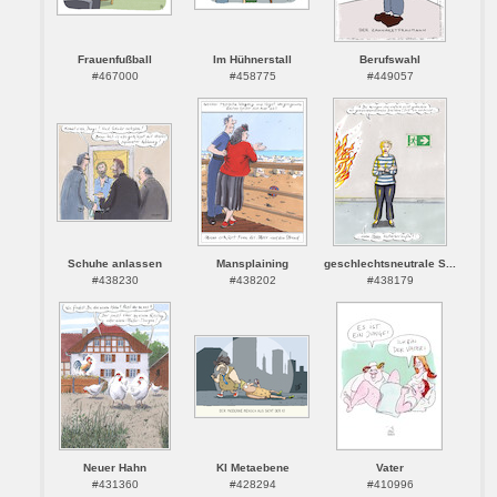
Frauenfußball
Im Hühnerstall
Berufswahl
#467000
#458775
#449057
Schuhe anlassen
Mansplaining
geschlechtsneutrale S...
#438230
#438202
#438179
Neuer Hahn
KI Metaebene
Vater
#431360
#428294
#410996