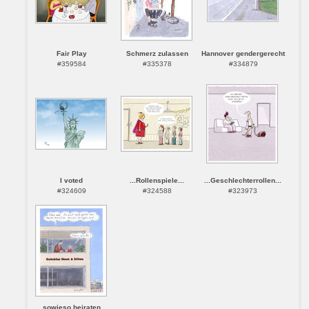
Fair Play
Schmerz zulassen
Hannover gendergerecht
#359584
#335378
#334879
I voted
...Rollenspiele...
...Geschlechterrollen...
#324609
#324588
#323973
sowieso heiraten