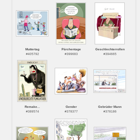
Muttertag
Pärchentage
Geschlechterrollen
#405792
#399683
#394665
Remake...
Gender
Gebrüder Mann
#389574
#378377
#378186